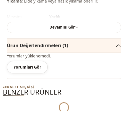
Yıkama
: Elde yıkama veya nazik yıkama önerilir.
Mevsi̇m
Yazlık
Devamını Gör
Mevsi̇m
Mevsimlik
Kumaş
Pamuk
Ürün Değerlendirmeleri
(1)
Kategori̇
Şal
Yorumlar yüklenemedi.
Sti̇l
Casual
Yorumları Gör
Dokuma ti̇pi̇
Dokuma
Yukleniyor...
Kalinlik
İnce
ZERAFET SEÇKISI
BENZER ÜRÜNLER
Desen
Baskılı
Baski
Dijital baskılı
Detay
Desenli