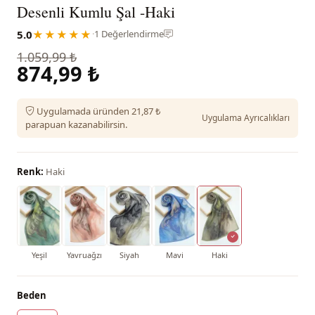
Desenli Kumlu Şal -Haki
5.0
★★★★★
·
1 Değerlendirme
1.059,99 ₺
874,99 ₺
Uygulamada üründen 21,87 ₺
Uygulama Ayrıcalıkları
parapuan kazanabilirsin.
Renk:
Haki
Yeşil
Yavruağzı
Siyah
Mavi
Haki
Beden