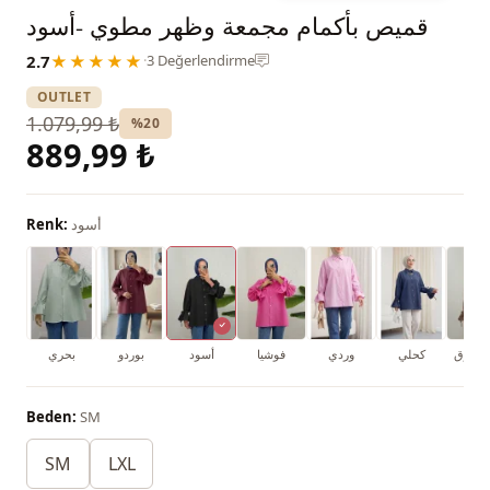
قميص بأكمام مجمعة وظهر مطوي -أسود
2.7
★★★★★
·
3 Değerlendirme
OUTLET
1.079,99 ₺
%20
889,99 ₺
أسود
Renk:
محروق
كحلي
وردي
فوشيا
أسود
بوردو
بحري
Beden:
SM
SM
LXL