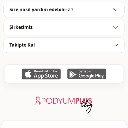
أزرار
تفاصيل
Size nasıl yardım edebiliriz ?
يومي
الاستخدام
سفر
الاستخدام
Şirketimiz
Takipte Kal