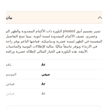
بيان
البلوزة ذات الأكمام المشدودة والظهر الم pleated تتميز بتصميم أنيق
وعصري. تضيف الأكمام المشدودة لمسة أنثوية، بينما تمنح التفاصيل
المقسمة في الظهر لمسة عصرية وديناميكية. قماشها الناعم يوفر راحة
في الارتداء ويوفر تناسقاً مثاليًا. مثالية للإطلالات اليومية والمناسبات
الأنيقة، هذه البلوزة هي الخيار المثالي لإطلالة عصرية وراقية.
Ar
ياقة
صيفي
الموسم
Ar
قماش
Ar
قماش
بوليستر
قماش