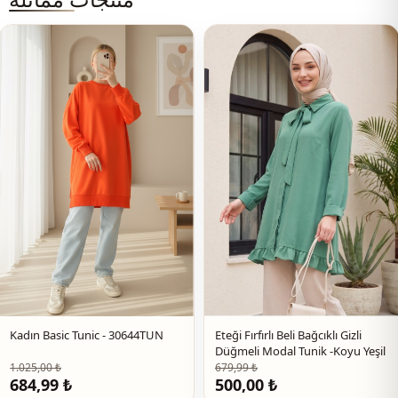
Kadın Basic Tunic - 30644TUN
Eteği Fırfırlı Beli Bağcıklı Gizli
Düğmeli Modal Tunik -Koyu Yeşil
1.025,00 ₺
679,99 ₺
684,99 ₺
500,00 ₺