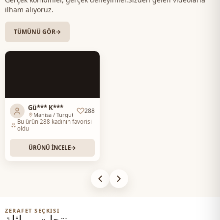
ilham alıyoruz.
TÜMÜNÜ GÖR
→
Gü*** K***
288
Manisa / Turgutlu
Bu ürün 288 kadının favorisi
oldu
ÜRÜNÜ İNCELE
→
ZERAFET SEÇKISI
منتجات مماثلة