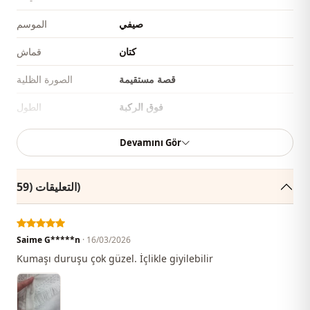
صيفي
الموسم
كتان
قماش
قصة مستقيمة
الصورة الظلية
فوق الركبة
الطول
كاجوال
الأناقة
Devamını Gör
منسوج
نوع النسيج
التعليقات (59)
رفيع
السماكة
عادي
القالب
Saime G*****n
· 16/03/2026
أكمام بالون
تفاصيل الكم
Kumaşı duruşu çok güzel. İçlikle giyilebilir
أزرار
طريقة الإغلاق
دانتيل
تفاصيل