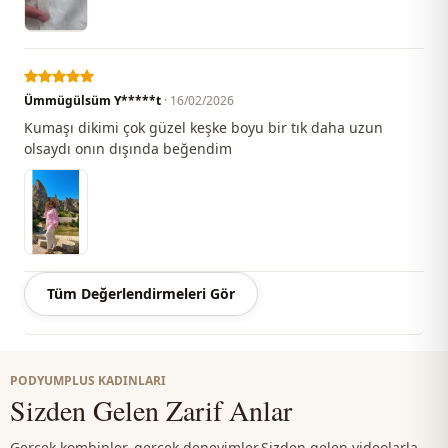
يومي
الاستخدام
دعوة
الاستخدام
Ümmügülsüm Y*****t
· 16/02/2026
Kumaşı dikimi çok güzel keşke boyu bir tık daha uzun
olsaydı onın dışında beğendim
Tüm Değerlendirmeleri Gör
PODYUMPLUS KADINLARI
Sizden Gelen Zarif Anlar
Gerçek kombinler, gerçek deneyimler.
Sizden gelen videolarla