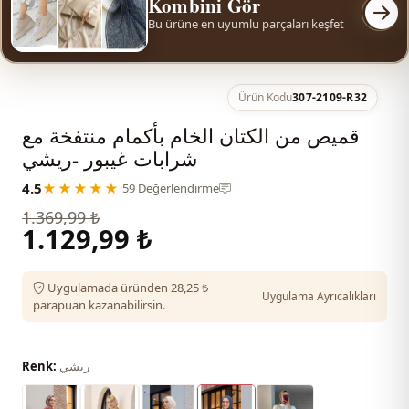
Kombini Gör
Bu ürüne en uyumlu parçaları keşfet
Ürün Kodu
307-2109-R32
قميص من الكتان الخام بأكمام منتفخة مع
شرابات غيبور -ريشي
4.5
★★★★★
·
59 Değerlendirme
1.369,99 ₺
1.129,99 ₺
Uygulamada üründen 28,25 ₺
Uygulama Ayrıcalıkları
parapuan kazanabilirsin.
ريشي
Renk: