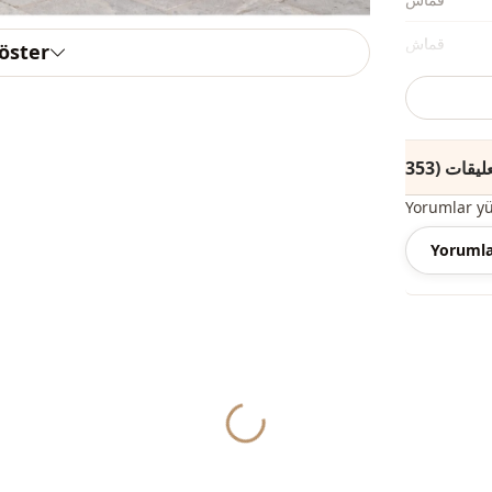
قماش
göster
الفئة
لصورة الظلية
الطول
Yorumlar y
الأناقة
Yorumla
نوع النسيج
السماكة
القالب
تفاصيل الكم
Yukleniyor...
تفاصيل الكم
ريقة الإغلاق