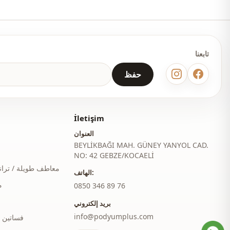
كاحل مستقيم
خصر مطاطي
تابعنا
جيب مزدوج
حفظ
أزرار
بجيب
İletişim
يومي
العنوان
سفر
BEYLİKBAĞI MAH. GÜNEY YANYOL CAD.
NO: 42 GEBZE/KOCAELİ
معاطف طويلة / ترا
الهاتف:
م
‎0850 346 89 76
بريد إلكتروني
info@podyumplus.com
فساتين 