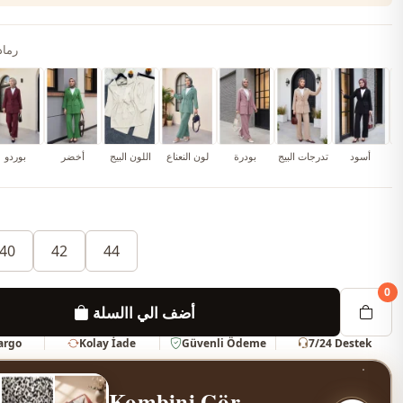
رماد
خ
أسود
تدرجات البيج
بودرة
لون النعناع
اللون البيج
أخضر
بوردو
40
42
44
0
أضف الي االسلة
Kargo
Kolay İade
Güvenli Ödeme
7/24 Destek
Kombini Gör