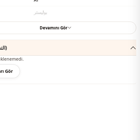
بوليستر
طقم
Devamını Gör
قصة مستقيمة
ا
التعليقات (353)
طول الورك
üklenemedi.
كاجوال
rı Gör
منسوج
رفيع
عادي
كم طويل
معيار
برباط
ط