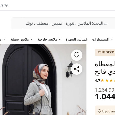
89 76
اكسسوارات
فساتين السهرة
ملابس خارجية
ملابس سفلية
ملابس علوية
YENI SEZ
لمغطاة
ي فاتح
4.7
★★★
1.264,99
1.044
Uygulama