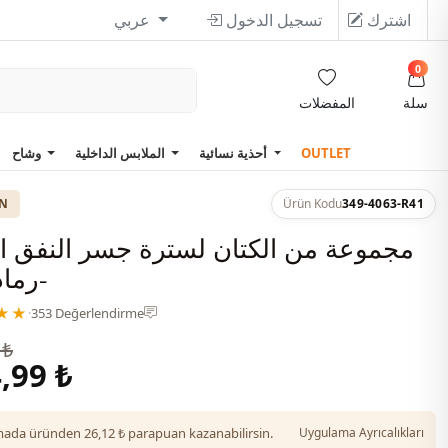
اشترك
تسجيل الدخول
عربي
0
سلة
المفضلات
OUTLET
أحذية نسائية
الملابس الداخلية
وشاح
ON
Ürün Kodu
349-4063-R41
مجموعة من الكتان لسترة جسر النفق ا
-رماد
★★
·
353 Değerlendirme
 ₺
,99 ₺
da üründen 26,12 ₺ parapuan kazanabilirsin.
Uygulama Ayrıcalıkları