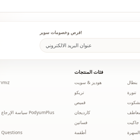
كاحل
الخصر
فرص وخصومات سوبر!
جيب
تفاصيل
تفاصيل
فئات المنتجات
الاستخدام
بنطال
هوديز & سويت
ımız
الاستخدام
تنورة
تريكو
نشكوت
قميص
عاطف
كارديجان
سياسة الإرجاع والاسترداد الخاصة بـ PodyumPlus
جاكيت
فساتين
السهرة
أطقمة
 Questions