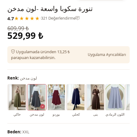
تنورة سكوبا واسعة -لون مدخن
4.7
★★★★★
·
321 Değerlendirme
609,99 ₺
529,99 ₺
Uygulamada üründen 13,25 ₺
Uygulama Ayrıcalıkları
parapuan kazanabilirsin.
لون مدخن
Renk:
بيض
اللون الرمادي
بنى
كحلي
بوردو
لون مدخن
خاكي
Beden:
XXL