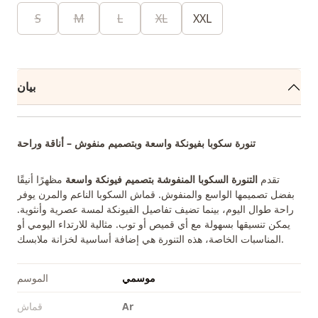
S
M
L
XL
XXL
بيان
تنورة سكوبا بفيونكة واسعة وبتصميم منفوش – أناقة وراحة
تقدم
التنورة السكوبا المنفوشة بتصميم فيونكة واسعة
مظهرًا أنيقًا
بفضل تصميمها الواسع والمنفوش. قماش السكوبا الناعم والمرن يوفر
راحة طوال اليوم، بينما تضيف تفاصيل الفيونكة لمسة عصرية وأنثوية.
يمكن تنسيقها بسهولة مع أي قميص أو توب. مثالية للارتداء اليومي أو
المناسبات الخاصة، هذه التنورة هي إضافة أساسية لخزانة ملابسك.
موسمي
الموسم
Ar
قماش