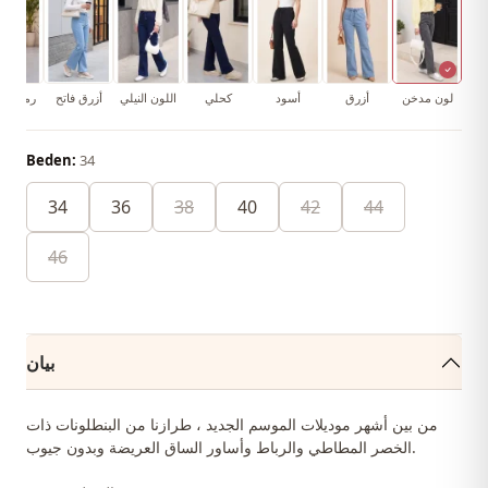
لون مدخن
أزرق
أسود
كحلي
اللون النيلي
أزرق فاتح
رمادي ف
Beden:
34
34
36
38
40
42
44
46
بيان
من بين أشهر موديلات الموسم الجديد ، طرازنا من البنطلونات ذات
الخصر المطاطي والرباط وأساور الساق العريضة وبدون جيوب.