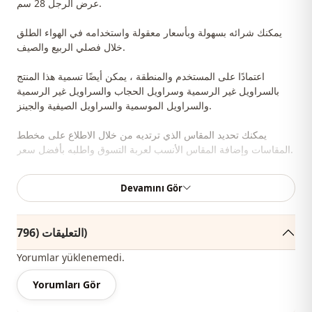
عرض الرجل 28 سم.
يمكنك شرائه بسهولة وبأسعار معقولة واستخدامه في الهواء الطلق
خلال فصلي الربيع والصيف.
اعتمادًا على المستخدم والمنطقة ، يمكن أيضًا تسمية هذا المنتج
بالسراويل غير الرسمية وسراويل الحجاب والسراويل غير الرسمية
والسراويل الموسمية والسراويل الصيفية والجينز.
يمكنك تحديد المقاس الذي ترتديه من خلال الاطلاع على مخطط
المقاسات وإضافة المقاس الأنسب لعربة التسوق واطلبه بأفضل سعر.
نبيع ملابس بالجملة ونماذج حجاب بالجملة للمحلات والمتاجر.
Devamını Gör
لشراء ملابس بالجملة ومعرفة أسعار الجملة الخاصة لدينا ، يكفي أن
تصبح عضوًا في موقعنا وإرسال معلوماتك إلى خط WhatsApp الخاص
التعليقات (796)
بنا على 0545695 05 91 للموافقة.
Yorumlar yüklenemedi.
ملاحظة: يتكون محتوى المنتج من سراويل. (تستخدم القمصان والأحذية
والحقائب والمجوهرات لأغراض الديكور.)
Yorumları Gör
ملاحظة: قد يكون هناك اختلاف في الدرجة اللونية في لون المنتج