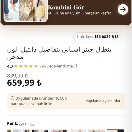
Kombini Gör
Bu ürüne en uyumlu parçaları keşfet
Ürün Kodu
136-0839-R18
بنطال جينز إسباني بتفاصيل دانتيل -لون
مدخن
4.7
★★★★★
·
796 Değerlendirme
839,99 ₺
659,99 ₺
Uygulamada üründen 16,50 ₺
Uygulama Ayrıcalıkları
parapuan kazanabilirsin.
لون مدخن
Renk: