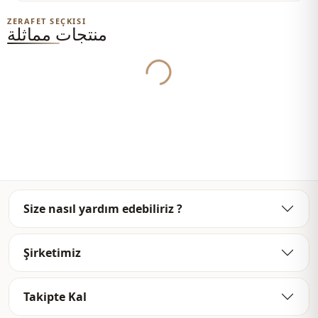
بسبب لقطات المفهوم.
ZERAFET SEÇKISI
منتجات مماثلة
Yukleniyor...
الغسيل: يغسل عند 30 درجة.
موسمي
الموسم
جينز
قماش
دنيم
قماش
بنطال
الفئة
رياضي
الأناقة
Size nasıl yardım edebiliriz ?
منسوج
نوع النسيج
رفيع
السماكة
Şirketimiz
عادي
القالب
Takipte Kal
برباط
طريقة الإغلاق