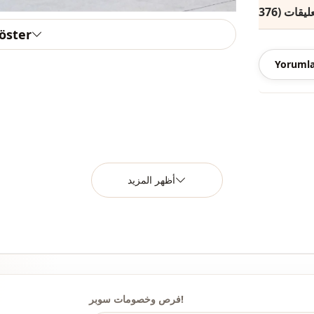
نوع النسيج
السماكة
göster
القالب
Yorumla
ريقة الإغلاق
كاحل
كاحل
الخصر
أظهر المزيد
جيب
الاستخدام
الاستخدام
فرص وخصومات سوبر!