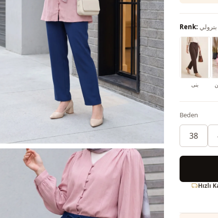
بترولي
Renk:
ن
بنى
Beden
38
Hızlı 