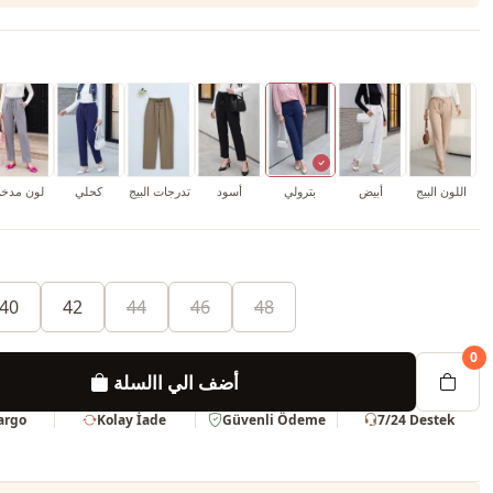
اللون البيج
أبيض
بترولي
أسود
تدرجات البيج
كحلي
لون مدخ
40
42
44
46
48
0
أضف الي االسلة
Kargo
Kolay İade
Güvenli Ödeme
7/24 Destek