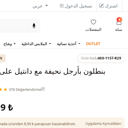
اشترك
تسجيل الدخول
عربي
0
سلة
المفضلات
OUTLET
أحذية نسائية
الملابس الداخلية
وشاح
ON
Ürün Kodu
400-1157-R29
بنطلون بأرجل نحيفة مع دانتيل على
-
★★
·
376 Değerlendirme
9 ₺
da üründen 8,50 ₺ parapuan kazanabilirsin.
Uygulama Ayrıcalıkları