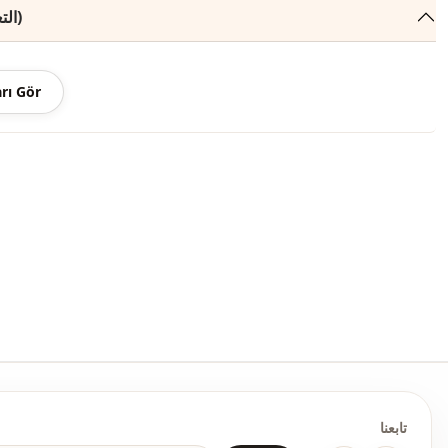
منسوج
التعليقات (376)
رفيع
عادي
rı Gör
برباط
ط
كاحل مستقيم
عند الكاحل
خصر مطاطي
جيب مزدوج
يومي
مكتب
تابعنا