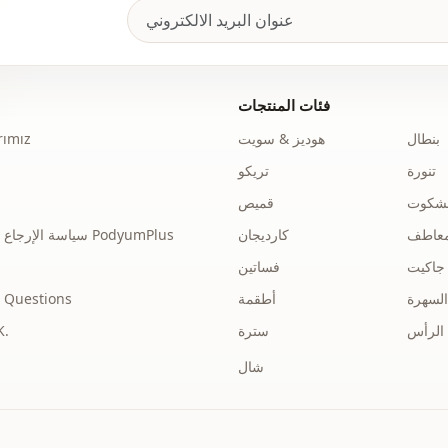
فئات المنتجات
بنطال
هوديز & سويت
ımız
تنورة
تريكو
نشكوت
قميص
عاطف
كارديجان
سياسة الإرجاع والاسترداد الخاصة بـ PodyumPlus
جاكيت
فساتين
السهرة
أطقمة
 Questions
الرأس
سترة
توضي
شال