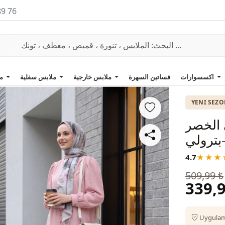
89 76
اكسسوارات
فساتين السهرة
ملابس خارجية
ملابس سفلية
ملابس علوية
YENI SEZ
 الخصر
بترولي
4.7
★★★
509,99 ₺
339,9
Uygulama