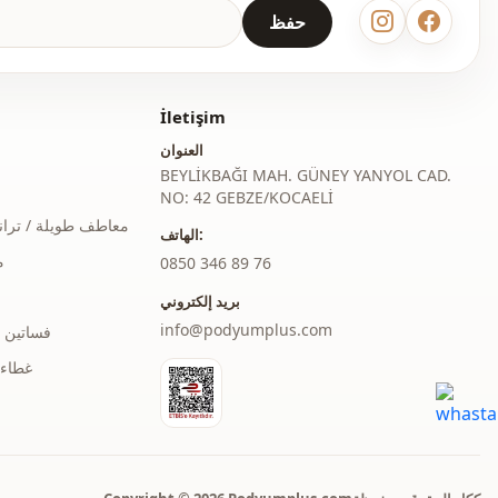
حفظ
İletişim
العنوان
BEYLİKBAĞI MAH. GÜNEY YANYOL CAD.
NO: 42 GEBZE/KOCAELİ
معاطف طويلة / ترا
الهاتف:
م
‎0850 346 89 76
بريد إلكتروني
info@podyumplus.com
فساتين 
غطاء 