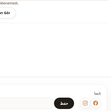
üklenemedi.
رفيع
rı Gör
قالب عريض
سحَّاب
ط
Ar
ط
كاحل واسع
خصر عالي
ليكرا
يومي
مكتب
سفر
تابعنا
حفظ