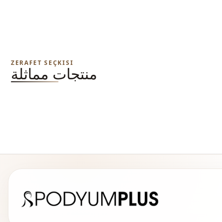
ZERAFET SEÇKISI
منتجات مماثلة