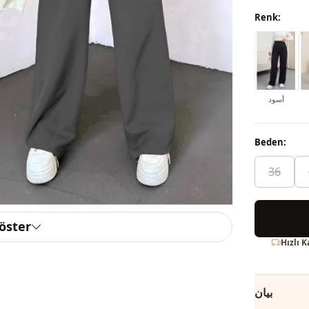
Renk:
أسود
Beden:
36
göster
Hızlı 
بيان