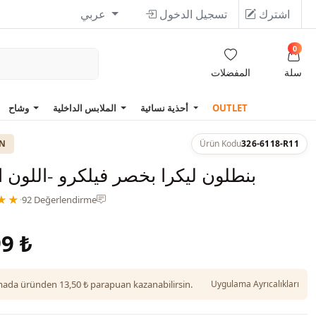
اشترك
تسجيل الدخول
عربي
0
سلة
المفضلات
OUTLET
أحذية نسائية
الملابس الداخلية
وشاح
ON
Ürün Kodu
326-6118-R11
بنطلون ليكرا بخصر فيلكرو -اللون ا
★★
·
92 Değerlendirme
9 ₺
da üründen 13,50 ₺ parapuan kazanabilirsin.
Uygulama Ayrıcalıkları