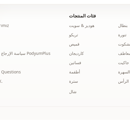
فئات المنتجات
بنطال
هوديز & سويت
ımız
تنورة
تريكو
نشكوت
قميص
عاطف
كارديجان
سياسة الإرجاع والاسترداد الخاصة بـ PodyumPlus
جاكيت
فساتين
السهرة
أطقمة
 Questions
الرأس
سترة
توضي
شال