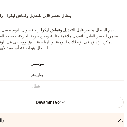
بنطال بخصر قابل للتعديل وقماش ليكرا – راحة
يقدم
البنطال بخصر قابل للتعديل وقماش ليكرا
راحة طوال اليوم بفضل ق
يضمن الخصر القابل للتعديل ملاءمة مثالية ويمنح حرية الحركة. بقطعه الع
يمكن ارتداؤه في الإطلالات اليومية أو الرياضية. أنيق ووظيفي في الو
البنطال هو إضافة أساسية لأي خزانة ملابس.
موسمي
بوليستر
بنطال
رياضي
Devamını Gör
كاجوال
التعليقات (92)
منسوج