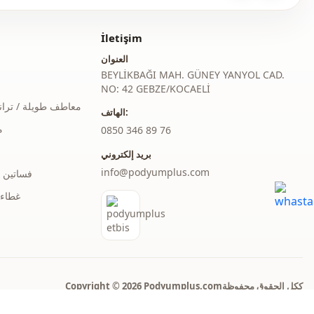
İletişim
العنوان
BEYLİKBAĞI MAH. GÜNEY YANYOL CAD.
NO: 42 GEBZE/KOCAELİ
معاطف طويلة / ترا
الهاتف:
م
‎0850 346 89 76
بريد إلكتروني
info@podyumplus.com
فساتين 
غطاء 
Copyright © 2026 Podyumplus.comككل الحقوق محفوظة