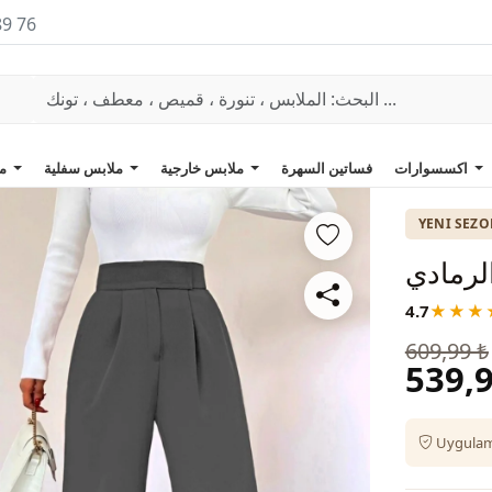
89 76
اكسسوارات
فساتين السهرة
ملابس خارجية
ملابس سفلية
ملابس علوية
YENI SEZ
لرمادي
4.7
★★★
609,99 ₺
539,9
Uygulama