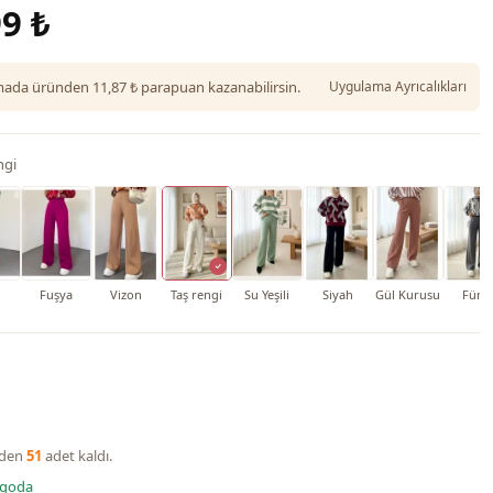
9 ₺
da üründen 11,87 ₺ parapuan kazanabilirsin.
Uygulama Ayrıcalıkları
ngi
Fuşya
Vizon
Taş rengi
Su Yeşili
Siyah
Gül Kurusu
Füm
nden
51
adet kaldı.
rgoda