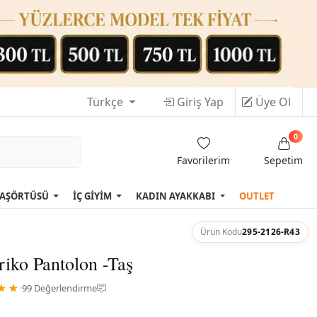
Türkçe
Giriş Yap
Üye Ol
0
Favorilerim
Sepetim
AŞÖRTÜSÜ
İÇ GİYİM
KADIN AYAKKABI
OUTLET
Ürün Kodu
295-2126-R43
riko Pantolon -Taş
★★
·
99 Değerlendirme