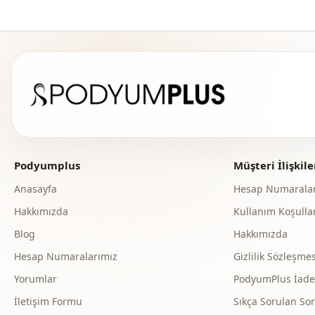
Podyumplus
Müşteri İlişkile
Anasayfa
Hesap Numaralar
Hakkımızda
Kullanım Koşullar
Blog
Hakkımızda
Hesap Numaralarımız
Gizlilik Sözleşmes
Yorumlar
PodyumPlus İade v
İletişim Formu
Sıkça Sorulan Sor