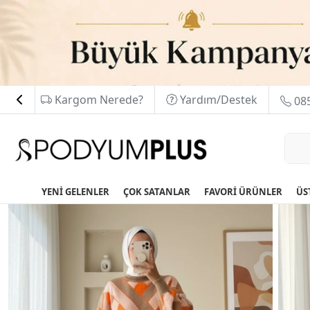
Kargom Nerede?
Yardım/Destek
085
YENİ GELENLER
ÇOK SATANLAR
FAVORİ ÜRÜNLER
ÜS