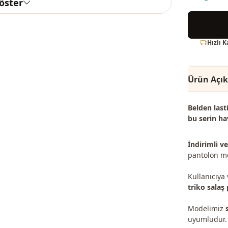
göster
Hızlı 
Ürün Açı
Belden last
bu serin ha
İndirimli v
pantolon mod
Kullanıcıy
triko salaş
Modelimiz
uyumludur. 