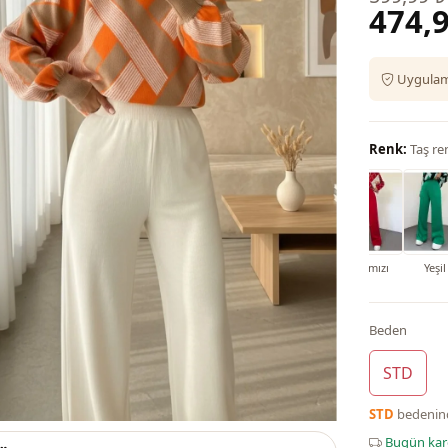
474,9
Uygulama
Renk:
Taş re
Bordo
Zümrüt yeşili
Yağ Yeşili
Krem
Kırmızı
Yeşil
Beden
STD
STD
bedeni
Bugün ka