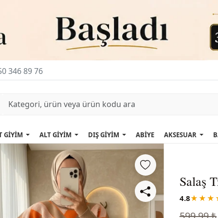
0 346 89 76
T GİYİM
ALT GİYİM
DIŞ GİYİM
ABİYE
AKSESUAR
B
Salaş T
4.8
★★★
599,99 ₺