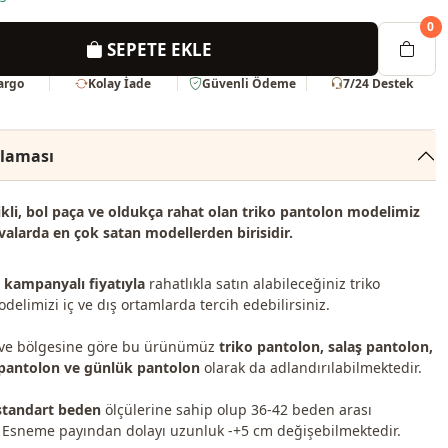
0
SEPETE EKLE
Kargo
Kolay İade
Güvenli Ödeme
7/24 Destek
klaması
ikli, bol paça ve oldukça rahat olan triko pantolon modelimiz
valarda en çok satan modellerden birisidir.
e kampanyalı fiyatıyla
rahatlıkla satın alabileceğiniz triko
elimizi iç ve dış ortamlarda tercih edebilirsiniz.
a ve bölgesine göre bu ürünümüz
triko pantolon, salaş pantolon,
 pantolon ve günlük pantolon
olarak da adlandırılabilmektedir.
standart beden
ölçülerine sahip olup 36-42 beden arası
Esneme payından dolayı uzunluk -+5 cm değişebilmektedir.