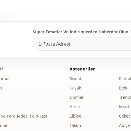
Süper Fırsatlar Ve İndirimlerden Haberdar Olun !
ri
Kategoriler
ımız
Sweat
Panto
ı
Kazak
Etek
Gömlek
Trenç
i
Hırka
Mont 
e Para İadesi Politikası
Elbise
Ceket
ular
Takım
Abiye