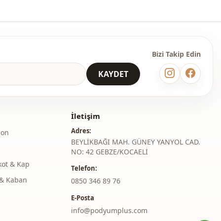
Bizi Takip Edin
KAYDET
İletişim
Adres:
lon
BEYLİKBAĞI MAH. GÜNEY YANYOL CAD.
NO: 42 GEBZE/KOCAELİ
kot & Kap
Telefon:
& Kaban
‎0850 346 89 76
E-Posta
info@podyumplus.com