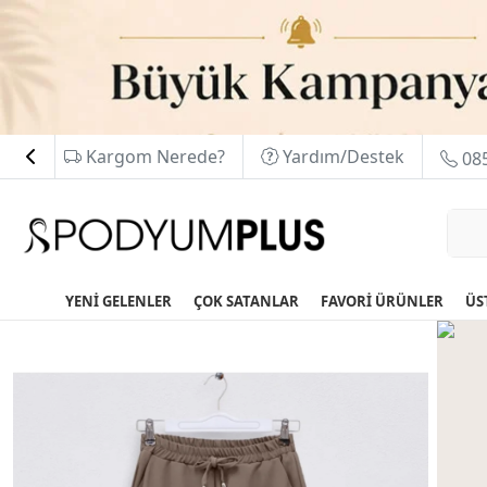
Kargom Nerede?
Yardım/Destek
085
YENİ GELENLER
ÇOK SATANLAR
FAVORİ ÜRÜNLER
ÜS