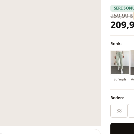
SERİ SON
259,99 ₺
209,9
Renk:
Su Yeşili
A
Beden:
38