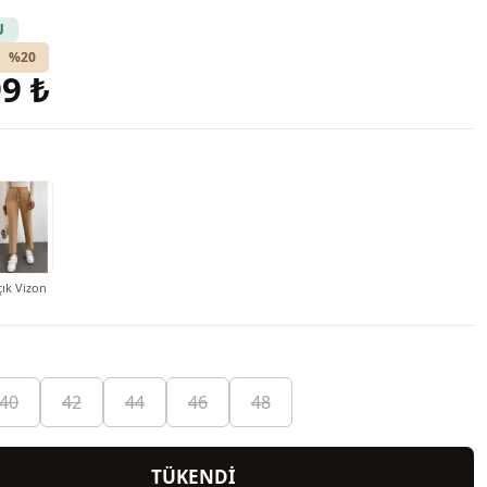
U
%20
9 ₺
çık Vizon
40
42
44
46
48
TÜKENDİ