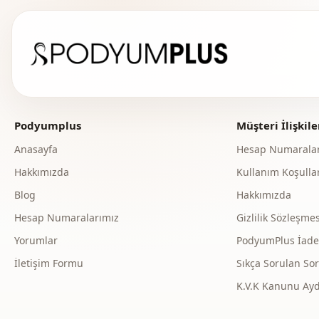
Podyumplus
Müşteri İlişkile
Anasayfa
Hesap Numaralar
Hakkımızda
Kullanım Koşullar
Blog
Hakkımızda
Hesap Numaralarımız
Gizlilik Sözleşmes
Yorumlar
PodyumPlus İade v
İletişim Formu
Sıkça Sorulan Sor
K.V.K Kanunu Ay