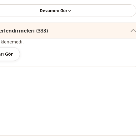
Devamını Gör
Mevsimlik
Double
rlendirmeleri
(333)
Pamuk
üklenemedi.
Polyester
rı Gör
Pantolon
Casual
̇
Dokuma
İnce
Regular
i̇
Bağcıklı
Boru paça