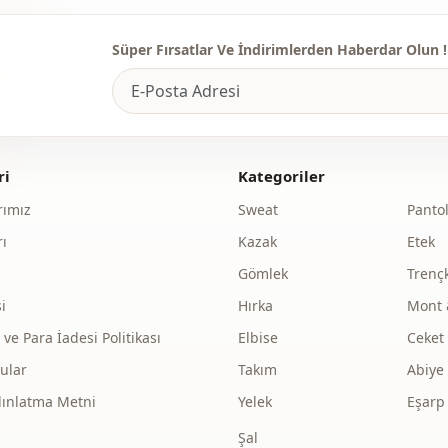
Bel
Süper Fırsatlar Ve İndirimlerden Haberdar Olun !
Cep
Detay
Kullanim
ri
Kategoriler
Kullanim
ımız
Sweat
Panto
Kullanim
ı
Kazak
Etek
Gömlek
Trenç
i
Hırka
Mont 
e Para İadesi Politikası
Elbise
Ceket
ular
Takım
Abiye
dınlatma Metni
Yelek
Eşarp
Şal