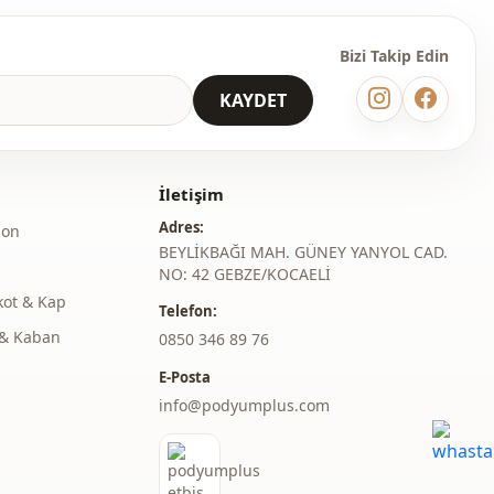
Beli lastikli
Bizi Takip Edin
Çift cepli
KAYDET
Cepli
Günlük
İletişim
Ofis
Adres:
lon
BEYLİKBAĞI MAH. GÜNEY YANYOL CAD.
Davet
NO: 42 GEBZE/KOCAELİ
kot & Kap
Telefon:
& Kaban
‎0850 346 89 76
E-Posta
info@podyumplus.com