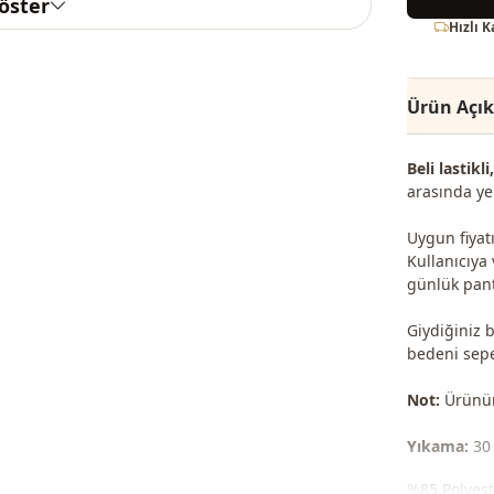
göster
Hızlı 
Ürün Açı
Beli lastikl
arasında yer
Uygun fiyatı
Kullanıcıya
günlük pant
Giydiğiniz 
bedeni sepet
Not:
Ürünün 
Yıkama:
30 
%85 Polyes