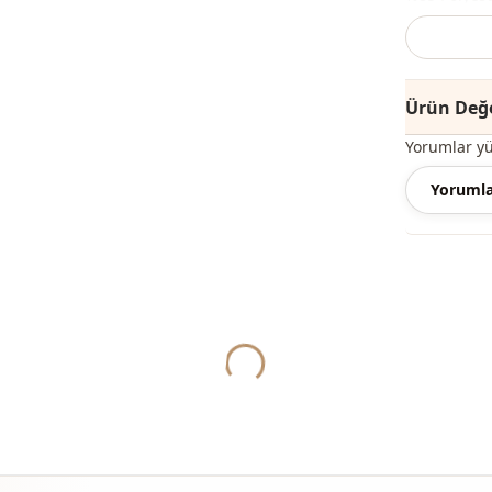
Mevsi̇m
Kumaş
Ürün Değe
Kumaş
Yorumlar y
Kumaş
Yorumla
Kategori̇
Sti̇l
Yukleniyor...
Dokuma ti̇pi
Kalinlik
Kalip
Kapama şekl
Paça