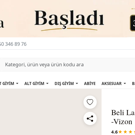
0 346 89 76
T GİYİM
ALT GİYİM
DIŞ GİYİM
ABİYE
AKSESUAR
B
Beli La
-Vizon
4.6
★★★