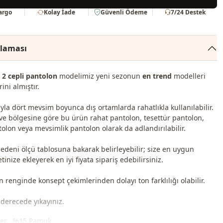
Kargo
Kolay İade
Güvenli Ödeme
7/24 Destek
klaması
i, 2 cepli pantolon
modelimiz yeni sezonun
en trend
modelleri
ini almıştır.
yla dört mevsim boyunca dış ortamlarda rahatlıkla kullanılabilir.
 ve bölgesine göre bu ürün rahat pantolon, tesettür pantolon,
olon veya mevsimlik pantolon olarak da adlandırılabilir.
bedeni ölçü tablosuna bakarak belirleyebilir; size en uygun
inize ekleyerek en iyi fiyata sipariş edebilirsiniz.
renginde konsept çekimlerinden dolayı ton farklılığı olabilir.
derecede yıkayınız.
ter , %15 Pamuk