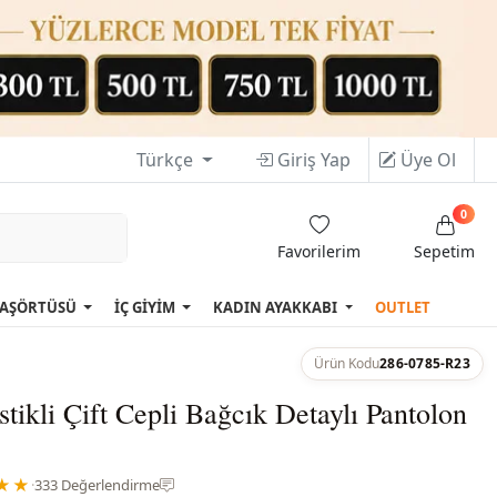
Türkçe
Giriş Yap
Üye Ol
0
Favorilerim
Sepetim
AŞÖRTÜSÜ
İÇ GİYİM
KADIN AYAKKABI
OUTLET
Ürün Kodu
286-0785-R23
stikli Çift Cepli Bağcık Detaylı Pantolon
★★
·
333 Değerlendirme