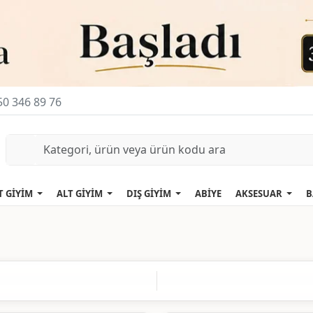
0 346 89 76
T GİYİM
ALT GİYİM
DIŞ GİYİM
ABİYE
AKSESUAR
B