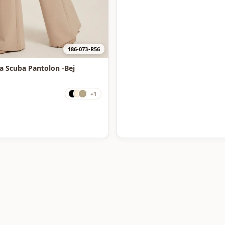
186-073-R56
İspanyol Paça Scuba Pantolon -Bej
+1