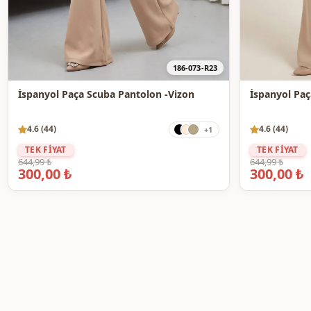
186-073-R23
İspanyol Paça Scuba Pantolon -Vizon
4.6 (44)
4.6 (44)
+1
TEK FİYAT
TEK FİYAT
644,99 ₺
644,99 ₺
300,00 ₺
300,00 ₺