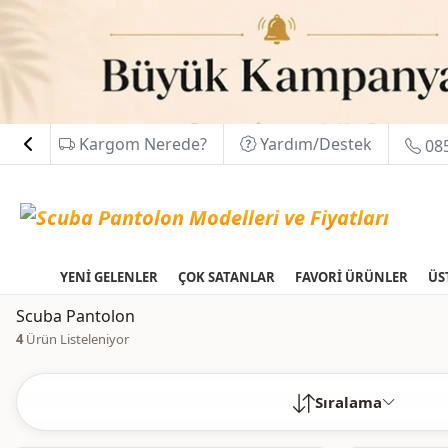
Kargom Nerede?
Yardım/Destek
085
YENİ GELENLER
ÇOK SATANLAR
FAVORİ ÜRÜNLER
ÜS
Scuba Pantolon
4
Ürün Listeleniyor
Sıralama