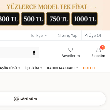
Türkçe
Giriş Yap
Üye Ol
0
Favorilerim
Sepetim
AŞÖRTÜSÜ
İÇ GİYİM
KADIN AYAKKABI
OUTLET
Görünüm