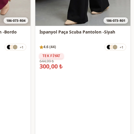
186-073-R04
186-073-R01
İspanyol Paça Scuba Pantolon -Bordo
İspanyol Paça Scuba Pantolon -Siyah
4.6 (44)
+1
+1
TEK FİYAT
644,99 ₺
300,00 ₺