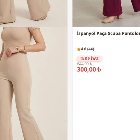
4.6 (44)
TEK FİYAT
644,99 ₺
300,00 ₺