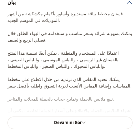
بيان
فستان مخطط بياقة مستديرة وأساور بأكمام مكشكشة من أشهر
الموديلات في الموسم الجديد.
يمكنك بسهولة شرائه بسعر مناسب واستخدامه في الهواء الطلق خلال
فصلي الربيع والصيف.
اعتمادًا على المستخدم والمنطقة ، يمكن أيضًا تسمية هذا المنتج
بالفستان غير الرسمي ، واللباس الموسمي ، واللباس الصيفي ،
واللباس المحبوك ، واللباس الصغير ، واللباس المخطط.
يمكنك تحديد المقاس الذي ترتديه من خلال الاطلاع على مخطط
المقاسات وإضافة المقاس الأنسب لعربة التسوق واطلبه بأفضل سعر.
نبيع ملابس بالجملة ونماذج حجاب بالجملة للمحلات والمتاجر.
لشراء الملابس بالجملة والاطلاع على أسعار الجملة الخاصة ، يكفي أن
تصبح عضوًا في موقعنا وإرسال معلوماتك إلى خط الواتساب
Devamını Gör
0545695 05 91 للموافقة عليها.
ملاحظة: يتكون محتوى المنتج من الفستان. (تستخدم الأحذية والحقائب