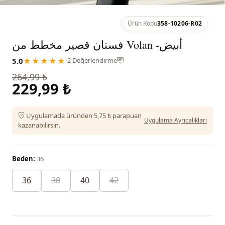
Ürün Kodu
358-10206-R02
فستان قصير مخطط من Volan -أبيض
5.0
★★★★★
·
2 Değerlendirme
264,99 ₺
229,99 ₺
Uygulamada üründen 5,75 ₺ parapuan
Uygulama Ayrıcalıkları
kazanabilirsin.
Beden:
36
36
38
40
42