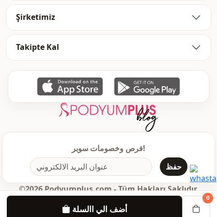
Şirketimiz
Takipte Kal
فرص وخصومات سوبر!
حفظ
©2026 Podyumplus.com - Tüm Hakları Saklıdır.
0
أضف الي االسلة