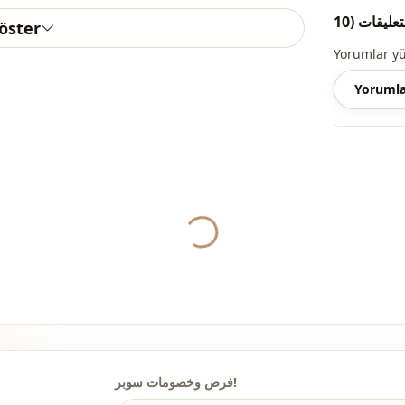
راض الديكور.)
göster
Yorumlar y
Yorumla
ياقة
الفئة
قماش
الموسم
Yukleniyor...
التفاصيل
فرص وخصومات سوبر!