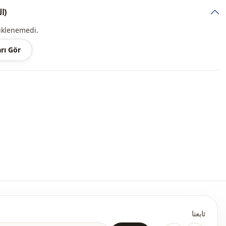
لأغ
التعليقات (10)
ملاحظة: قد يكون هناك اختلاف في الدرجة اللونية في لون المنتج بسبب لقطات المفهوم.
üklenemedi.
الغسيل: يغسل عند 30 درجة.
rı Gör
V- ياقة
فستان
Ar
صيفي
زخرفي
تابعنا