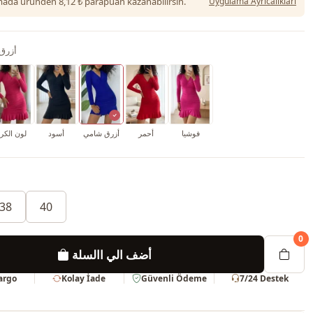
da üründen 8,12 ₺ parapuan kazanabilirsin.
Uygulama Ayrıcalıkları
أزرق
فوشيا
أحمر
أزرق شامي
أسود
لون الكرز
38
40
0
أضف الي االسلة
Kargo
Kolay İade
Güvenli Ödeme
7/24 Destek