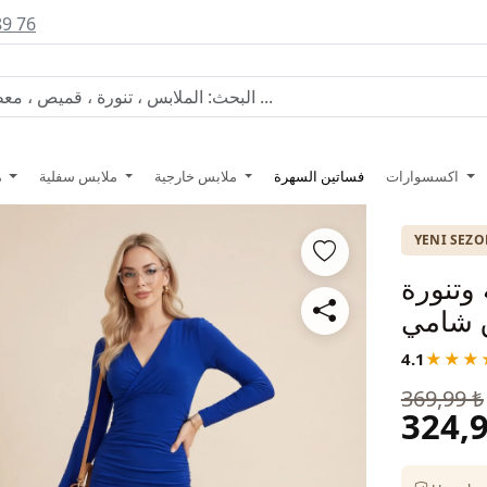
89 76
اكسسوارات
فساتين السهرة
ملابس خارجية
ملابس سفلية
ملابس علوية
YENI SEZ
وتنورة
 شامي
4.1
★★★
369,99 ₺
324,9