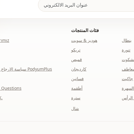
فئات المنتجات
بنطال
هوديز & سويت
ımız
تنورة
تريكو
نشكوت
قميص
عاطف
كارديجان
سياسة الإرجاع والاسترداد الخاصة بـ PodyumPlus
جاكيت
فساتين
السهرة
أطقمة
 Questions
الرأس
سترة
توضي
شال