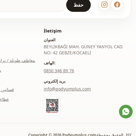
حفظ
İletişim
العنوان
BEYLİKBAĞI MAH. GÜNEY YANYOL CAD.
NO: 42 GEBZE/KOCAELİ
معاطف طويلة / ترا
الهاتف:
م
‎0850 346 89 76
بريد إلكتروني
info@podyumplus.com
فساتين 
غطاء 
Copyright © 2026 Podyumplus.comككل الحقوق محفوظة