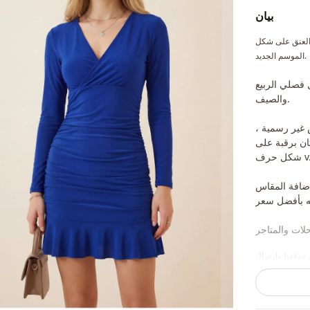
بيان
صة وتنورة مكشكشة من أشهر الموديلات في
الموسم الجديد.
 فصلي الربيع
والصيف.
س غير رسمية ،
ن برقبة على
ل حرف v.
إضافة المقاس
 موقعنا وإرسال
ب والمجوهرات