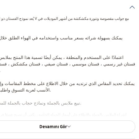
يُعد نموذج الفستان ذو العنق على شكل V مع جوانب مقصو
يمكنك بسهولة شرائه بسعر مناسب واستخدامه في الهواء الطلق خلال
اعتمادًا على المستخدم والمنطقة ، يمكن أيضًا تسمية هذا المنتج بملاب
فستان غير رسمي ، فستان موسمي ، فستان صيفي ، فستان مكشكش ، فستا
شك
يمكنك تحديد المقاس الذي ترتديه من خلال الاطلاع على مخطط المقاسات و
الأنسب لعربة التسوق واطلبه بأفضل سعر.
نبيع ملابس بالجملة ونماذج حجاب بالجملة للمحلات والمتاجر.
لشراء الملابس بالجملة والاطلاع على أسعار الجملة الخاصة ، يكفي أن تصبح عضوًا في
معلوماتك إلى خط الواتساب 0545695 05 91 للموافقة عليها.
Devamını Gör
ملاحظة: يتكون محتوى المنتج من الفستان. (تستخدم الأحذية والحقائ