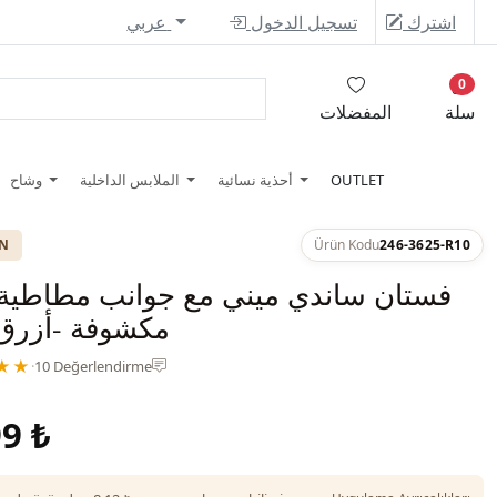
اشترك
تسجيل الدخول
عربي
0
سلة
المفضلات
OUTLET
أحذية نسائية
الملابس الداخلية
وشاح
ON
Ürün Kodu
246-3625-R10
فستان ساندي ميني مع جوانب مطاطية 
مكشوفة -أزرق
★★
·
10 Değerlendirme
9 ₺