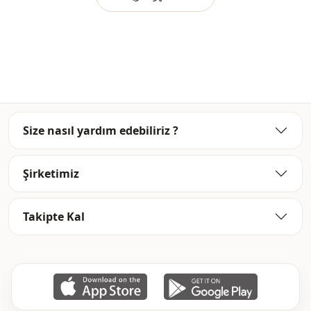
Ar
قماش
صيفي
الموسم
خصر مطاطي
الخصر
Size nasıl yardım edebiliriz ?
Şirketimiz
Takipte Kal