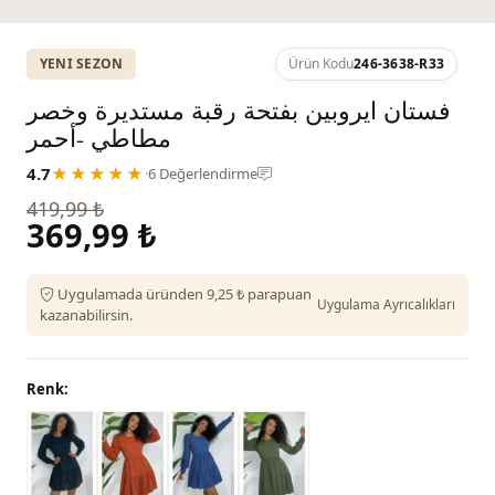
YENI SEZON
Ürün Kodu
246-3638-R33
فستان ايروبين بفتحة رقبة مستديرة وخصر
مطاطي -أحمر
4.7
★★★★★
·
6 Değerlendirme
419,99 ₺
369,99 ₺
Uygulamada üründen 9,25 ₺ parapuan
Uygulama Ayrıcalıkları
kazanabilirsin.
Renk: