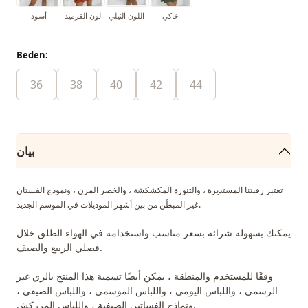
خاكي
اللون النيلي
لون القرميد
أسود
Beden:
36
38
40
42
44
بيان
تعتبر رقبتنا المستديرة ، والتنورة المكشكشة ، والخصر المرن ، ونموذج الفستان
غير المبطّن من بين أشهر الموديلات في الموسم الجديد.
يمكنك بسهولة شرائه بسعر مناسب واستخدامه في الهواء الطلق خلال
فصلي الربيع والصيف.
وفقًا للمستخدم والمنطقة ، يمكن أيضًا تسمية هذا المنتج بالزي غير
الرسمي ، واللباس اليومي ، واللباس الموسمي ، واللباس الصيفي ،
ونماذج الفساتين الصيفية ، واللباس المزركش.