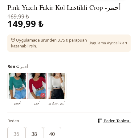
Pink Yazılı Fakir Kol Lastikli Crop -أحمر
169,99 ₺
149,99 ₺
Uygulamada üründen 3,75 ₺ parapuan
Uygulama Ayrıcalıkları
kazanabilirsin.
أحمر
Renk:
أبيض سكري
أحمر
أخضر
Beden
Beden Tablosu
36
38
40