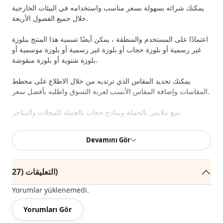
يمكنك شرائه بسهولة بسعر مناسب واستخدامه في البيئات الخارجية
خلال جميع الفصول الأربعة.
اعتمادًا على المستخدم والمنطقة ، يمكن أيضًا تسمية هذا المنتج ببلوزة
غير رسمية أو بلوزة حجاب أو بلوزة غير رسمية أو بلوزة موسمية أو
بلوزة شتوية أو بلوزة منقوشة.
يمكنك تحديد المقاس الذي ترتديه من خلال الاطلاع على مخطط
المقاسات وإضافة المقاس الأنسب لعربة التسوق واطلبه بأفضل سعر.
نبيع ملابس بالجملة ونماذج حجاب بالجملة للمحلات والمتاجر.
لشراء الملابس بالجملة والاطلاع على أسعار الجملة الخاصة ، يكفي أن
Devamını Gör
تصبح عضوًا في موقعنا وإرسال معلوماتك إلى خط الواتساب
0545695 05 91 للموافقة عليها.
التعليقات (27)
ملاحظة: يتكون محتوى المنتج من بلوزة. (تستخدم السراويل والأحذية
والشالات والحقائب والمجوهرات لأغراض الديكور.)
Yorumlar yüklenemedi.
Yorumları Gör
ملاحظة: قد يكون هناك اختلاف في الدرجة اللونية في لون المنتج
بسبب لقطات المفهوم.