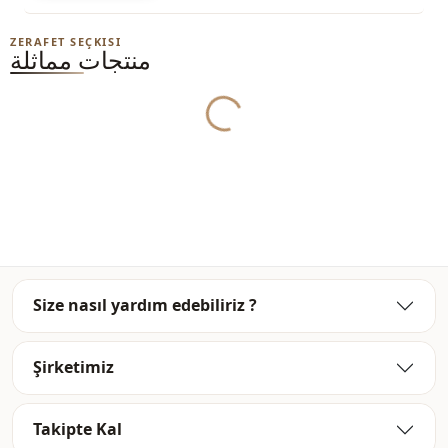
الغسيل: يغسل عند 30 درجة.
ZERAFET SEÇKISI
منتجات مماثلة
Yukleniyor...
Ar
ياقة
ياقة مدوَّرة
ياقة
موسمي
الموسم
Ar
قماش
Ar
قماش
بلوزة
الفئة
Size nasıl yardım edebiliriz ?
قصة مستقيمة
الصورة الظلية
Şirketimiz
طول الخصر
الطول
كاجوال
الأناقة
Takipte Kal