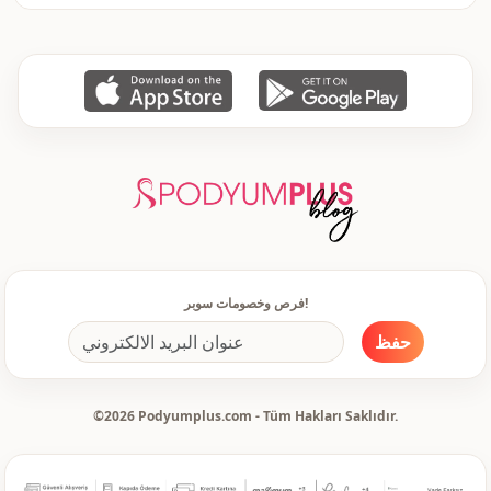
منسوج
نوع النسيج
رفيع
السماكة
ضيق
القالب
كم ضيق
تفاصيل الكم
كم طويل
تفاصيل الكم
ليكرا
تفاصيل
منقوش
تفاصيل
فرص وخصومات سوبر!
يومي
الاستخدام
حفظ
©2026 Podyumplus.com - Tüm Hakları Saklıdır.