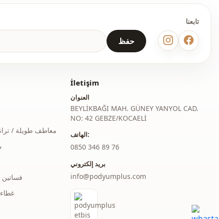
تابعنا
حفظ
İletişim
العنوان
BEYLİKBAĞI MAH. GÜNEY YANYOL CAD.
NO: 42 GEBZE/KOCAELİ
معاطف طويلة / ترا
الهاتف:
م
‎0850 346 89 76
بريد إلكتروني
info@podyumplus.com
فساتين 
غطاء 