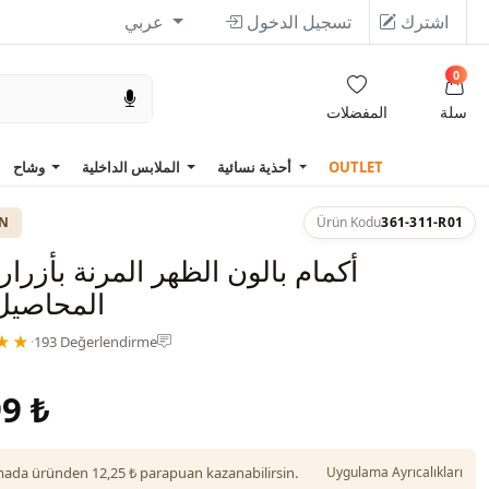
اشترك
تسجيل الدخول
عربي
0
سلة
المفضلات
OUTLET
أحذية نسائية
الملابس الداخلية
وشاح
ON
Ürün Kodu
361-311-R01
أكمام بالون الظهر المرنة بأزرا
المحاصيل
★★
·
193 Değerlendirme
9 ₺
da üründen 12,25 ₺ parapuan kazanabilirsin.
Uygulama Ayrıcalıkları