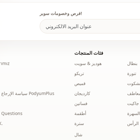
فرص وخصومات سوبر!
فئات المنتجات
بنطال
هوديز & سويت
ımız
تنورة
تريكو
نشكوت
قميص
عاطف
كارديجان
سياسة الإرجاع والاسترداد الخاصة بـ PodyumPlus
جاكيت
فساتين
السهرة
أطقمة
 Questions
الرأس
سترة
توضي
شال