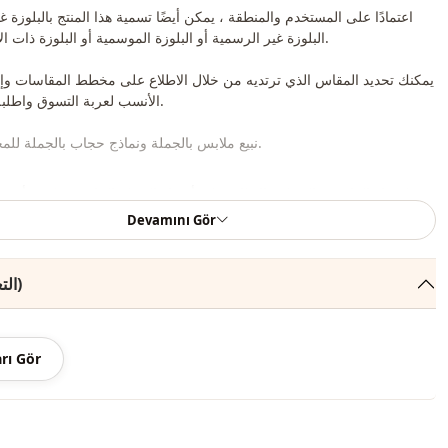
اعتمادًا على المستخدم والمنطقة ، يمكن أيضًا تسمية هذا المنتج بالبلوزة غ
البلوزة غير الرسمية أو البلوزة الموسمية أو البلوزة ذات الأكمام البالونية.
يمكنك تحديد المقاس الذي ترتديه من خلال الاطلاع على مخطط المقاسات و
الأنسب لعربة التسوق واطلبه بأفضل سعر.
نبيع ملابس بالجملة ونماذج حجاب بالجملة للمحلات والمتاجر.
لشراء الملابس بالجملة والاطلاع على أسعار الجملة الخاصة ، يكفي أن ت
موقعنا وإرسال معلوماتك إلى خط الواتساب 0545695 05 91 للموافقة عليها.
Devamını Gör
ملاحظة: يتكون محتوى المنتج من بلوزة. (تستخدم الأحذية والحقائب والمج
التعليقات (193)
ملاحظة: قد يكون هناك اختلاف في الدرجة اللونية في لون المنتج بسبب لقطات المفهوم.
rı Gör
الغسيل: يغسل عند 30 درجة.
بلوزة