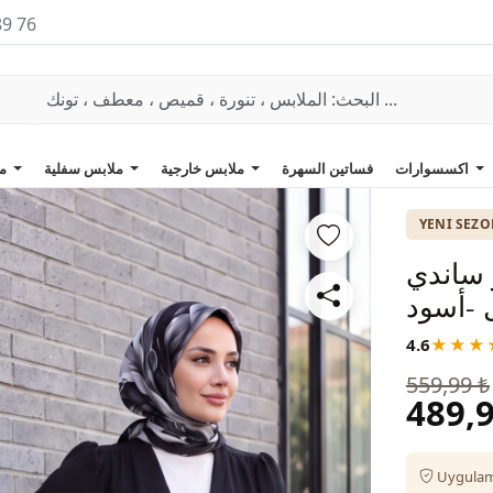
89 76
اكسسوارات
فساتين السهرة
ملابس خارجية
ملابس سفلية
ملابس علوية
YENI SEZ
ر ساندي
 -أسود
4.6
★★★
559,99 ₺
489,9
Uygulama