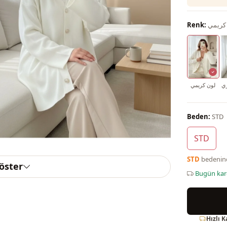
كريمي
Renk:
ي
لون كريمي
Beden:
STD
STD
STD
bedeni
göster
Bugün ka
Hızlı 