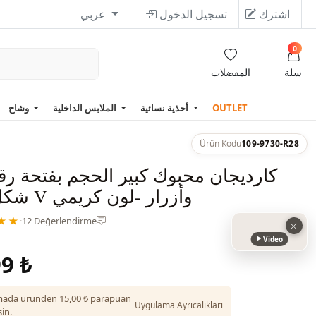
اشترك
تسجيل الدخول
عربي
0
سلة
المفضلات
OUTLET
أحذية نسائية
الملابس الداخلية
وشاح
Ürün Kodu
109-9730-R28
كارديجان محبوك كبير الحجم بفتحة رق
شكل حرف V وأزرار -لون كريمي
★★
·
12 Değerlendirme
Video
9 ₺
ada üründen 15,00 ₺ parapuan
Uygulama Ayrıcalıkları
in.