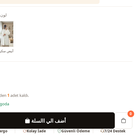
لون 
أبيض سكر
nden
1
adet kaldı.
rgoda
0
أضف الي االسلة
Kargo
Kolay İade
Güvenli Ödeme
7/24 Destek