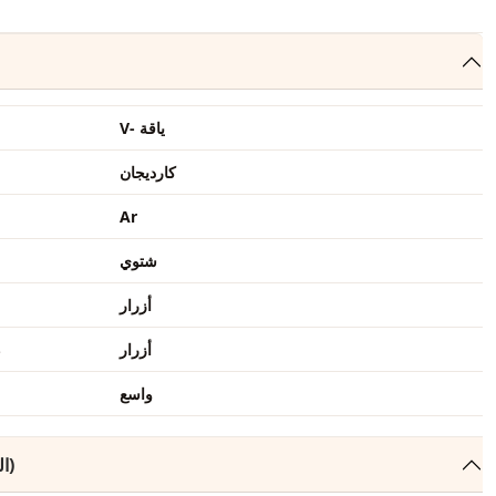
V- ياقة
كارديجان
Ar
شتوي
أزرار
أزرار
ط
واسع
التعليقات (12)