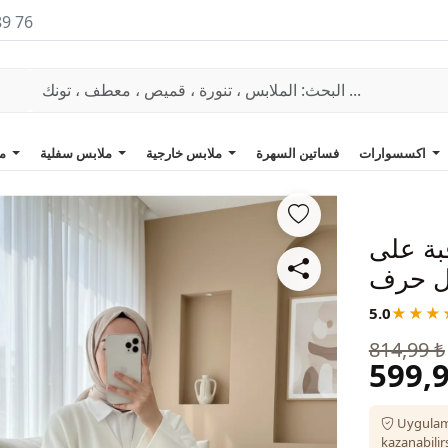
89 76
اكسسوارات
فساتين السهرة
ملابس خارجية
ملابس سفلية
ملابس علوية
بة على
5.0
★★★
814,99 ₺
599,9
Uygulam
kazanabilirs