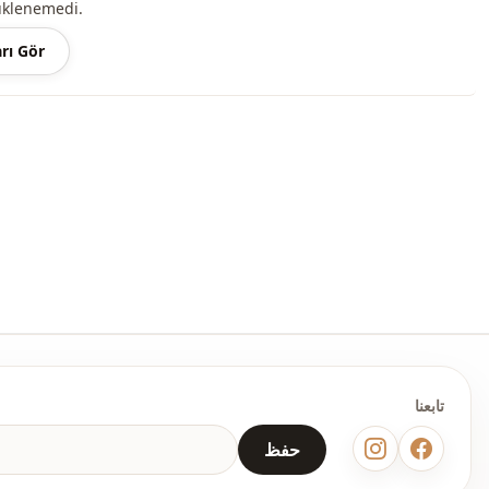
üklenemedi.
rı Gör
تابعنا
حفظ