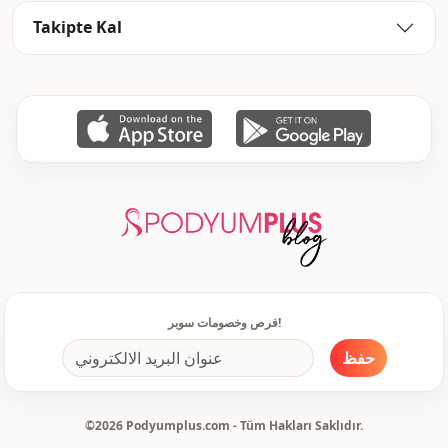
قصة مستقيمة
الصورة الظلية
Takipte Kal
ماكسي
الطول
كلاسيكي
الأناقة
منسوج
نوع النسيج
متوسط
السماكة
مطرز بالحجر
اكسسوارات
عادي
القالب
كم طويل
تفاصيل الكم
فرص وخصومات سوبر!
معيار
تفاصيل الكم
حفظ
سحَّاب
طريقة الإغلاق
مرصع بالأحجار
تفاصيل
©2026 Podyumplus.com - Tüm Hakları Saklıdır.