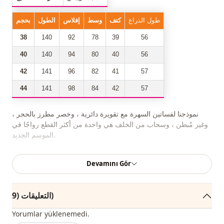
طول الذراع
كتف
وسط
إفلاس
الطول
بحجم
38
140
92
78
39
56
40
140
94
80
40
56
42
141
96
82
41
57
44
141
98
84
42
57
نموذجنا لفساتين السهرة مع تقويرة دائرية ، وخصر مطرز بالحجر ،
وغير مُبطن ، وسحاب من الخلف هي واحدة من أكثر القطع رواجًا في
الموسم الجديد.
يمكنك بسهولة شرائه بحملة وبسعر مخفض واستخدامه بسهولة في
Devamını Gör
أيامك الخاصة والدعوة طوال المواسم الأربعة.
وفقًا للمستخدم والمنطقة ، يمكن أيضًا تسمية هذا المنتج بفستان سهرة
التعليقات (9)
الحجاب ، فستان سهرة مريح ، فستان سهرة التخرج ، فستان سهرة
الخطوبة ، فستان سهرة الزفاف ، فستان سهرة مطرز بالحجر.
Yorumlar yüklenemedi.