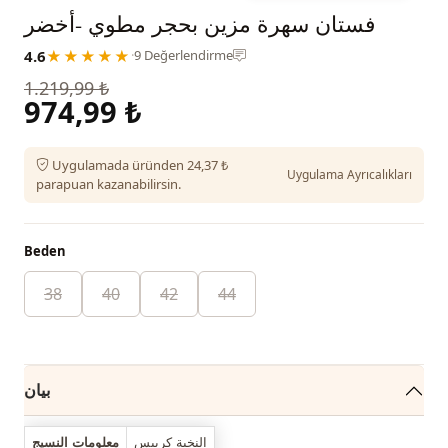
فستان سهرة مزين بحجر مطوي -أخضر
4.6
★★★★★
·
9 Değerlendirme
1.219,99 ₺
974,99 ₺
Uygulamada üründen 24,37 ₺
Uygulama Ayrıcalıkları
parapuan kazanabilirsin.
Beden
38
40
42
44
بيان
النخبة كريبس
معلومات النسيج