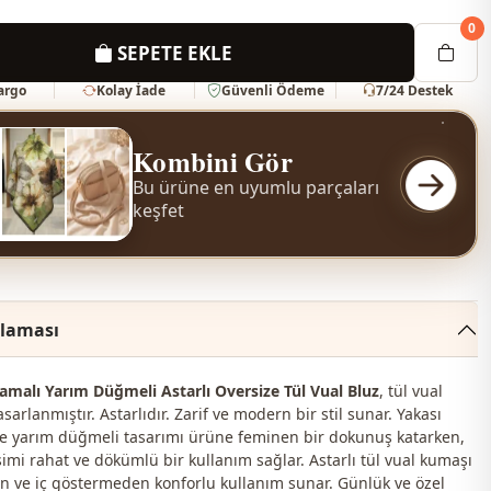
0
SEPETE EKLE
Kargo
Kolay İade
Güvenli Ödeme
7/24 Destek
Kombini Gör
Bu ürüne en uyumlu parçaları
keşfet
klaması
amalı Yarım Düğmeli Astarlı Oversize Tül Vual Bluz
, tül vual
arlanmıştır. Astarlıdır. Zarif ve modern bir stil sunar. Yakası
e yarım düğmeli tasarımı ürüne feminen bir dokunuş katarken,
simi rahat ve dökümlü bir kullanım sağlar. Astarlı tül vual kumaşı
kan ve iç göstermeden konforlu kullanım sunar. Günlük ve özel