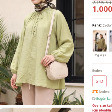
2.199,99
1.000
Renk:
Çağla Y
Yağ Yeşili
Beden
STD
STD
bedeni
Bugün ka
Oversize kal
için idealdir