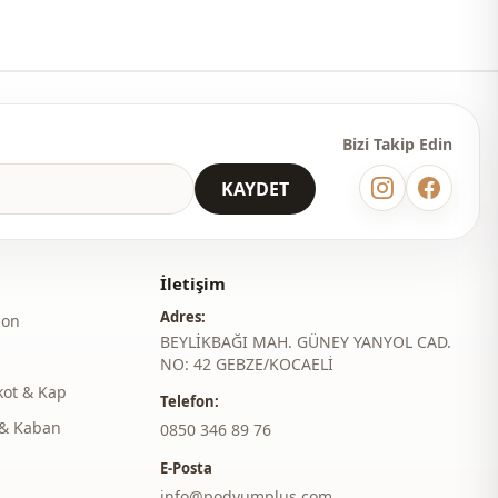
i̇
Düğmeli
Düğmeli
Astarlı
Bizi Takip Edin
Günlük
KAYDET
İletişim
Adres:
lon
BEYLİKBAĞI MAH. GÜNEY YANYOL CAD.
NO: 42 GEBZE/KOCAELİ
kot & Kap
Telefon:
& Kaban
‎0850 346 89 76
E-Posta
info@podyumplus.com