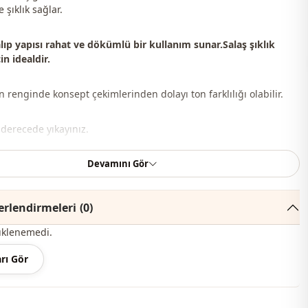
şıklık sağlar.
lıp yapısı rahat ve dökümlü bir kullanım sunar.Salaş şıklık
in idealdir.
 renginde konsept çekimlerinden dolayı ton farklılığı olabilir.
 derecede yıkayınız.
Devamını Gör
 ayakkabı ve takılar kombin yapmak için kullanılmıştır.
ter , %50 Pamuk
rlendirmeleri
(0)
Hakim yaka
üklenemedi.
Yazlık
rı Gör
Mevsimlik
Tül