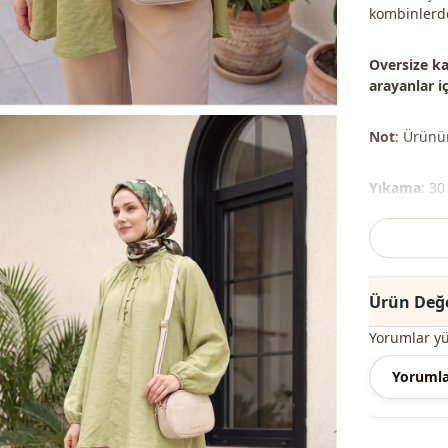
kombinlerde 
Oversize ka
arayanlar iç
Not
: Ürünün
Yıkama
: 30
Şal, çanta,
%50 Polyes
Ürün Değe
Yaka
Yorumlar y
Mevsi̇m
Yorumla
Mevsi̇m
Kumaş