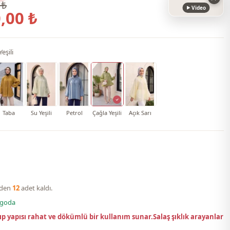
 ₺
Video
,00 ₺
eşili
Taba
Su Yeşili
Petrol
Çağla Yeşili
Açık Sarı
nden
12
adet kaldı.
rgoda
ıp yapısı rahat ve dökümlü bir kullanım sunar.Salaş şıklık arayanlar
.