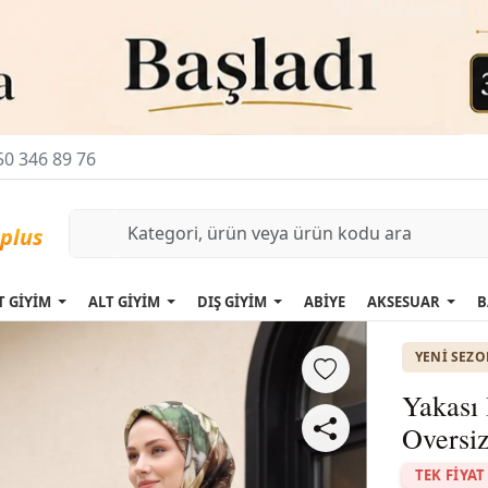
0 346 89 76
T GİYİM
ALT GİYİM
DIŞ GİYİM
ABİYE
AKSESUAR
B
YENI SEZ
Yakası
Oversiz
TEK FİYAT