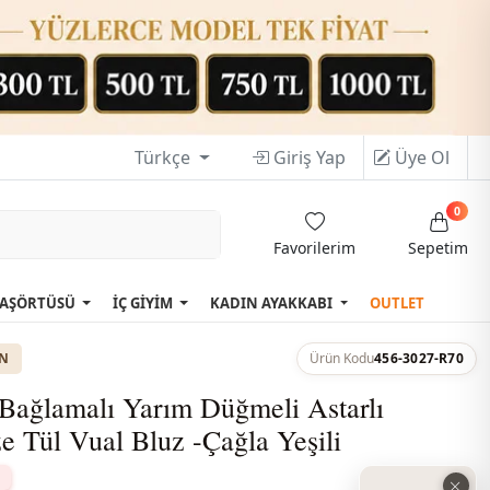
Türkçe
Giriş Yap
Üye Ol
0
Favorilerim
Sepetim
AŞÖRTÜSÜ
İÇ GİYİM
KADIN AYAKKABI
OUTLET
ON
Ürün Kodu
456-3027-R70
 Bağlamalı Yarım Düğmeli Astarlı
e Tül Vual Bluz -Çağla Yeşili