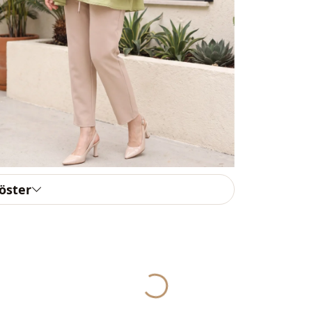
Kumaş
Kategori̇
Astar duru
Si̇luet / for
Uzunluk
Sti̇l
göster
Dokuma ti̇pi
Kalinlik
Kalip
Kalip
Kol detay