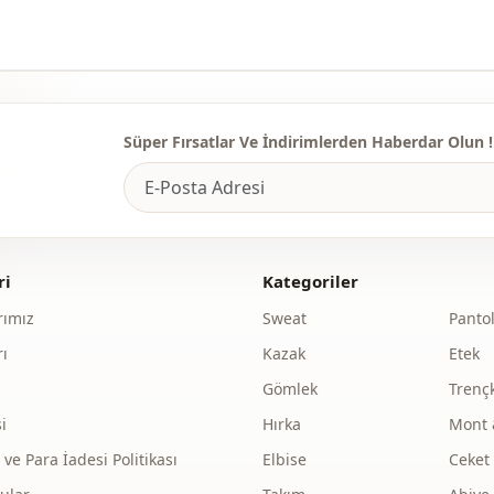
Yukleniyor...
Kapama şekl
Detay
Detay
Süper Fırsatlar Ve İndirimlerden Haberdar Olun !
Kullanim
ri
Kategoriler
ımız
Sweat
Panto
ı
Kazak
Etek
Gömlek
Trenç
i
Hırka
Mont 
e Para İadesi Politikası
Elbise
Ceket