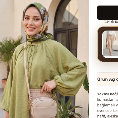
Hızlı 
Ürün Açı
Yakası Bağl
kumaştan tas
bağlamalı v
oversize ke
hafif, akış