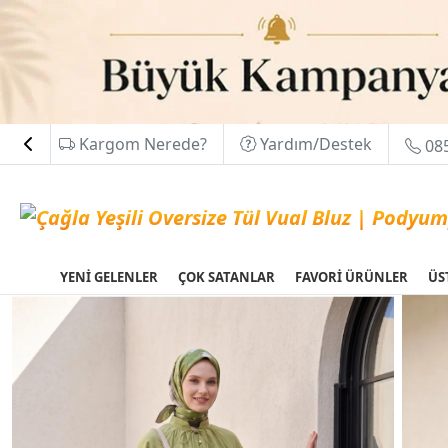
Kargom Nerede?
Yardım/Destek
085
YENİ GELENLER
ÇOK SATANLAR
FAVORİ ÜRÜNLER
ÜS