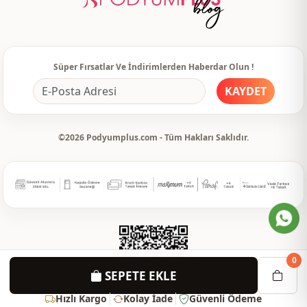
Detay
Fırfırlı
Kullanim
Günlük
Süper Fırsatlar Ve İndirimlerden Haberdar Olun !
Kullanim
Ofis
KAYDET
©2026 Podyumplus.com - Tüm Hakları Saklıdır.
0
SEPETE EKLE
Hızlı Kargo
Kolay İade
Güvenli Ödeme