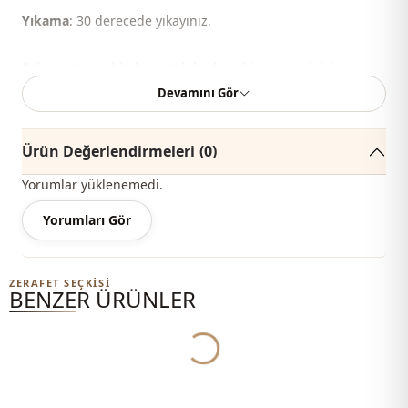
Yıkama
: 30 derecede yıkayınız.
Şal, çanta, ayakkabı ve takılar kombin yapmak için
kullanılmıştır.
Devamını Gör
Ürün Değerlendirmeleri
(0)
Yorumlar yüklenemedi.
%6 Elastan , %50 Pamuk , %44 Polyester
Yorumları Gör
Yaka
Bisiklet yaka
ZERAFET SEÇKISI
Mevsi̇m
Yazlık
BENZER ÜRÜNLER
Kumaş
Çilek
Yukleniyor...
Kategori̇
Takım
Si̇luet / form
Düz kesim