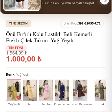
Bu ürüne en uyumlu parçaları keşfet
YENI SEZON
Ürün Kodu
398-22055-R72
Önü Fırfırlı Kolu Lastikli Beli Kemerli
Etekli Çilek Takım -Yağ Yeşili
TEK FİYAT
1.564,99 ₺
1.000,00 ₺
Renk:
Yağ Yeşili
Yağ Yeşili
Sarı
Pembe
Koyu Lacivert
Koyu Kahverengi
Haki