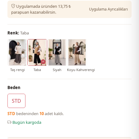
Uygulamada üründen 13,75 ₺
Uygulama Ayrıcalıkları
parapuan kazanabilirsin.
Renk:
Taba
Taş rengi
Taba
Siyah
Koyu Kahverengi
Beden
STD
STD
bedeninden
10
adet kaldı.
Bugün kargoda