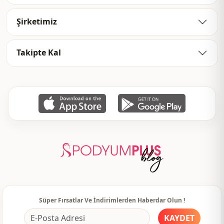
Kullanim
Günlük
Şirketimiz
Kullanim
Rahat ev
Takipte Kal
Süper Fırsatlar Ve İndirimlerden Haberdar Olun !
KAYDET