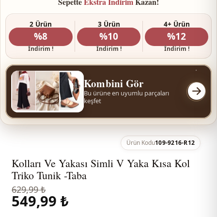
Sepette
Ekstra İndirim
Kazan!
2 Ürün
3 Ürün
4+ Ürün
%8
%10
%12
İndirim !
İndirim !
İndirim !
Kombini Gör
Bu ürüne en uyumlu parçaları
keşfet
Ürün Kodu
109-9216-R12
Kolları Ve Yakası Simli V Yaka Kısa Kol
Triko Tunik -Taba
629,99 ₺
549,99 ₺