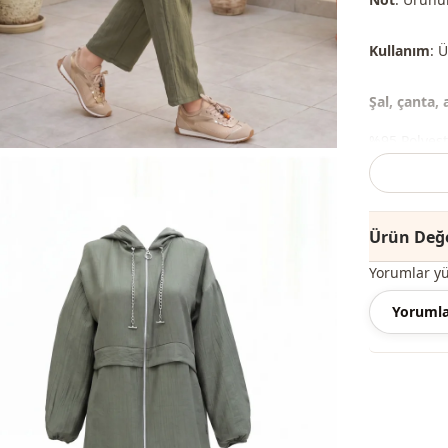
Kullanım
: 
Şal, çanta,
%95 Polyest
Yaka
Mevsi̇m
Ürün Değe
Kumaş
Yorumlar y
Kategori̇
Yorumla
Si̇luet / for
Uzunluk
Sti̇l