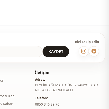
Seyahat
Bizi Takip Edin
KAYDET
İletişim
Adres:
lon
BEYLİKBAĞI MAH. GÜNEY YANYOL CAD.
NO: 42 GEBZE/KOCAELİ
kot & Kap
Telefon:
& Kaban
‎0850 346 89 76