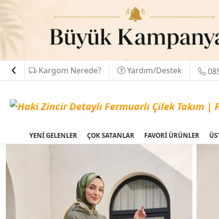
Kargom Nerede?
Yardım/Destek
085
YENİ GELENLER
ÇOK SATANLAR
FAVORİ ÜRÜNLER
ÜS