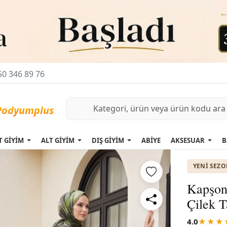
0 346 89 76
T GİYİM
ALT GİYİM
DIŞ GİYİM
ABİYE
AKSESUAR
B
YENI SEZ
Kapşonl
Çilek 
4.0
★★★