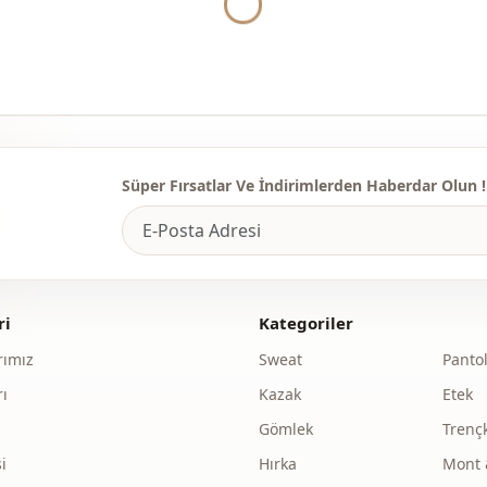
Yukleniyor...
Kullanim
Süper Fırsatlar Ve İndirimlerden Haberdar Olun !
ri
Kategoriler
ımız
Sweat
Panto
ı
Kazak
Etek
Gömlek
Trenç
i
Hırka
Mont 