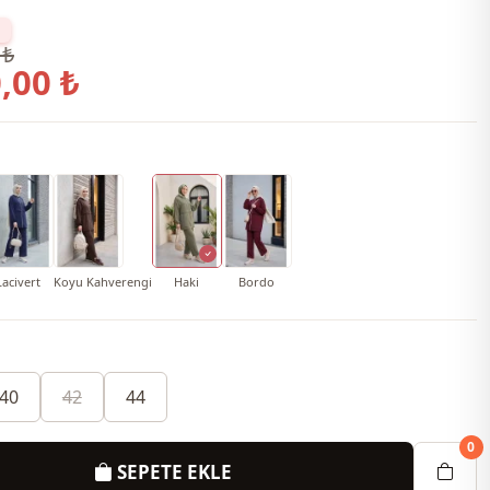
 ₺
,00 ₺
Lacivert
Koyu Kahverengi
Haki
Bordo
40
42
44
0
SEPETE EKLE