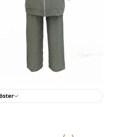
Dokuma ti̇pi
Kalinlik
Kalip
Kol detay
Kapama şekl
Paça
Bel
Detay
göster
Detay
Detay
Kullanim