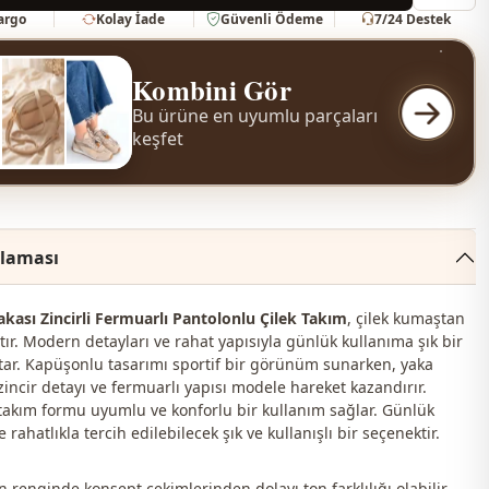
Kargo
Kolay İade
Güvenli Ödeme
7/24 Destek
Kombini Gör
Bu ürüne en uyumlu parçaları
keşfet
klaması
kası Zincirli Fermuarlı Pantolonlu Çilek Takım
, çilek kumaştan
tır. Modern detayları ve rahat yapısıyla günlük kullanıma şık bir
ar. Kapüşonlu tasarımı sportif bir görünüm sunarken, yaka
zincir detayı ve fermuarlı yapısı modele hareket kazandırır.
takım formu uyumlu ve konforlu bir kullanım sağlar. Günlük
rahatlıkla tercih edilebilecek şık ve kullanışlı bir seçenektir.
 renginde konsept çekimlerinden dolayı ton farklılığı olabilir.