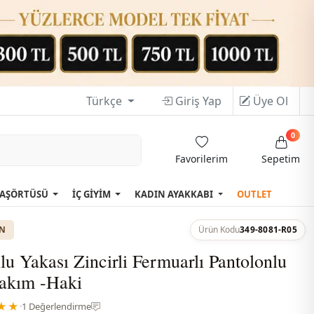
Türkçe
Giriş Yap
Üye Ol
0
Favorilerim
Sepetim
AŞÖRTÜSÜ
İÇ GİYİM
KADIN AYAKKABI
OUTLET
ON
Ürün Kodu
349-8081-R05
u Yakası Zincirli Fermuarlı Pantolonlu
Takım -Haki
★★
·
1 Değerlendirme