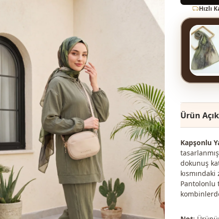
Hızlı 
Ürün Açı
Kapşonlu Ya
tasarlanmış
dokunuş kat
kısmındaki 
Pantolonlu 
kombinlerde 
Not
: Ürünün