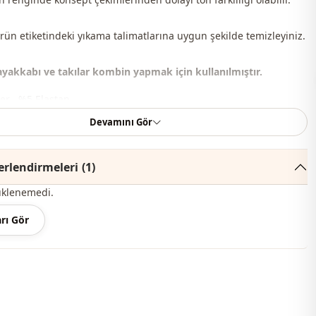
Ürün etiketindeki yıkama talimatlarına uygun şekilde temizleyiniz.
 ayakkabı ve takılar kombin yapmak için kullanılmıştır.
er , %5 Elastan
Devamını Gör
Bisiklet yaka
Yazlık
rlendirmeleri
(1)
Çilek
üklenemedi.
Takım
rı Gör
m
Dökümlü
Maxi
Spor