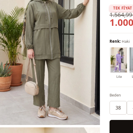
TEK FİYAT
1.564,99
1.000
Renk:
Haki
Lila
Beden
38