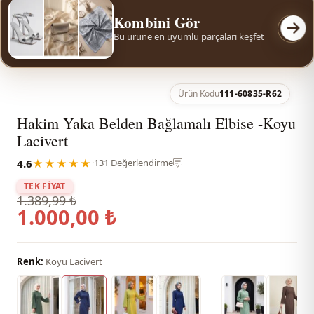
Kombini Gör
Bu ürüne en uyumlu parçaları keşfet
Ürün Kodu
111-60835-R62
Hakim Yaka Belden Bağlamalı Elbise -Koyu
Lacivert
4.6
★★★★★
·
131 Değerlendirme
TEK FİYAT
1.389,99 ₺
1.000,00 ₺
Renk:
Koyu Lacivert