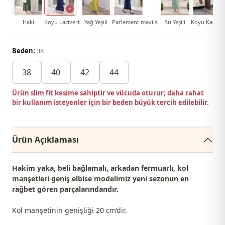
Haki
Koyu Lacivert
Yağ Yeşili
Parlement maviisi
Su Yeşili
Koyu Kahver
Beden:
38
38
40
42
44
Ürün slim fit kesime sahiptir ve vücuda oturur; daha rahat
bir kullanım isteyenler için bir beden büyük tercih edilebilir.
Ürün Açıklaması
Hakim yaka, beli bağlamalı, arkadan fermuarlı, kol
manşetleri geniş elbise modelimiz yeni sezonun
en
rağbet gören
parçalarındandır.
Kol manşetinin genişliği 20 cm’dir.