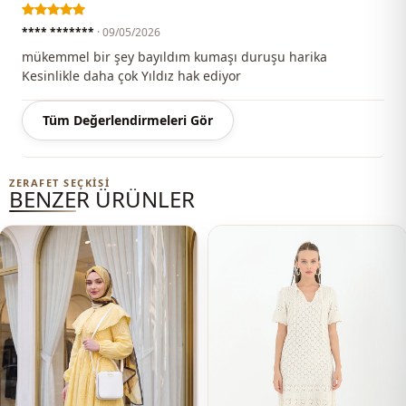
Yaka
Hakim yaka
**** *******
· 09/05/2026
mükemmel bir şey bayıldım kumaşı duruşu harika
Mevsi̇m
Mevsimlik
Kesinlikle daha çok Yıldız hak ediyor
Kumaş
Krep
Tüm Değerlendirmeleri Gör
Kumaş
Pamuk
Kumaş
Polyester
ZERAFET SEÇKISI
BENZER ÜRÜNLER
Kategori̇
Elbise
Si̇luet / form
Düz kesim
Uzunluk
Maxi
Sti̇l
Klasik
Dokuma ti̇pi̇
Dokuma
Kalinlik
Orta