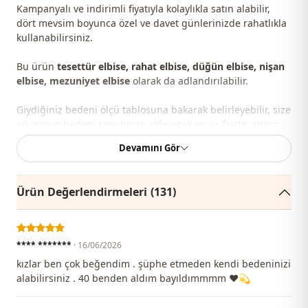
Kampanyalı ve indirimli fiyatıyla kolaylıkla satın alabilir,
dört mevsim boyunca özel ve davet günlerinizde rahatlıkla
kullanabilirsiniz.
Bu ürün
tesettür elbise, rahat elbise, düğün elbise, nişan
elbise, mezuniyet elbise
olarak da adlandırılabilir.
Giydiğiniz bedeni ölçü tablosuna bakarak belirleyebilir, size
en uygun bedeni sepetinize ekleyerek en iyi fiyata sipariş
edebilirsiniz.
Devamını Gör
Ürün slim fit kesime sahiptir ve vücuda oturur; daha
rahat bir kullanım isteyenler için bir beden büyük tercih
Ürün Değerlendirmeleri
(131)
edilebilir.
Not:
Ürünün renginde konsept çekimlerinden dolayı ton
farklılığı olabilir.
**** *******
· 16/06/2026
kızlar ben çok beğendim . şüphe etmeden kendi bedeninizi
Yıkama
: 30 derecede yıkayınız.
alabilirsiniz . 40 benden aldım bayıldımmmm ❤️💫
%90 Polyester , %10 Pamuk