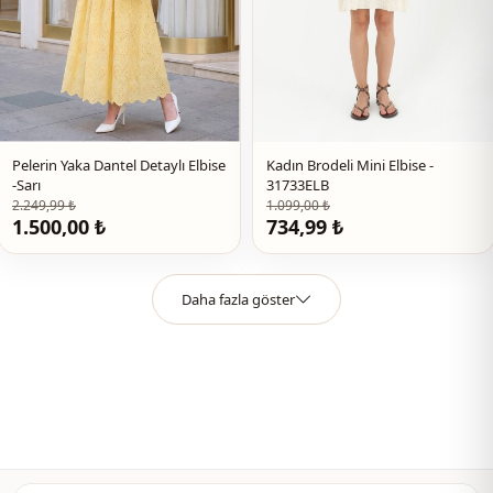
Kalip
Slim fit
Kol detay
İspanyol kol
Bel
Kemerli
Detay
Kemerli
Pelerin Yaka Dantel Detaylı Elbise
Kadın Brodeli Mini Elbise -
-Sarı
31733ELB
Kullanim
Günlük
2.249,99 ₺
1.099,00 ₺
1.500,00 ₺
734,99 ₺
Kullanim
Davet
Daha fazla göster