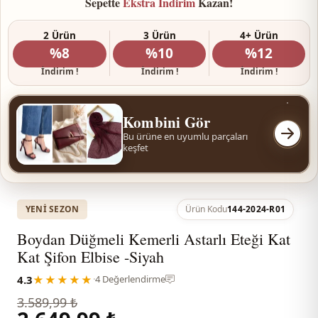
Sepette
Ekstra İndirim
Kazan!
2 Ürün
3 Ürün
4+ Ürün
%8
%10
%12
İndirim !
İndirim !
İndirim !
Kombini Gör
Bu ürüne en uyumlu parçaları
keşfet
YENI SEZON
Ürün Kodu
144-2024-R01
Boydan Düğmeli Kemerli Astarlı Eteği Kat
Kat Şifon Elbise -Siyah
4.3
★★★★★
·
4 Değerlendirme
3.589,99 ₺