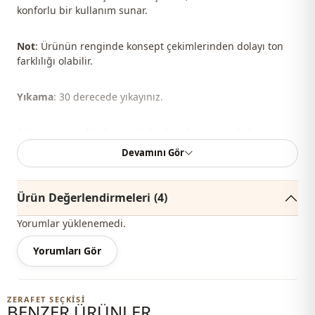
konforlu bir kullanım sunar.
Not
: Ürünün renginde konsept çekimlerinden dolayı ton
farklılığı olabilir.
Yıkama
: 30 derecede yıkayınız.
Şal, çanta, ayakkabı ve takılar kombin yapmak için
kullanılmıştır.
Devamını Gör
%80 Polyester , %20 Pamuk
Ürün Değerlendirmeleri
(4)
Yaka
Hakim yaka
Yorumlar yüklenemedi.
Mevsi̇m
Yazlık
Yorumları Gör
Mevsi̇m
Mevsimlik
Kumaş
Şifon
ZERAFET SEÇKISI
BENZER ÜRÜNLER