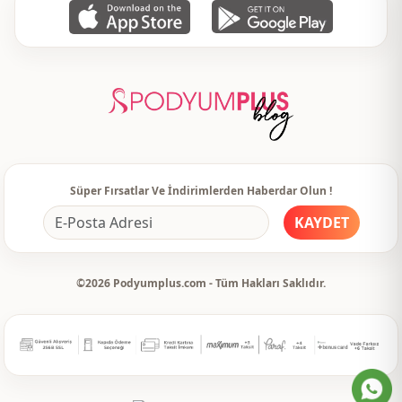
Bel
Beli lastikli
Bel
Kemerli
Detay
Düğmeli
Detay
Kemerli
Detay
Astarlı
Süper Fırsatlar Ve İndirimlerden Haberdar Olun !
Detay
Dantel
KAYDET
Detay
Desenli
©2026 Podyumplus.com - Tüm Hakları Saklıdır.
Kullanim
Davet