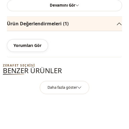
kullanılmıştır.
Devamını Gör
Ürün Değerlendirmeleri
(1)
%50 Polyester , %50 Pamuk
Yaka
Bisiklet yaka
Yorumları Gör
Mevsi̇m
Yazlık
Kumaş
Tül
ZERAFET SEÇKISI
BENZER ÜRÜNLER
Kumaş
Modal
Daha fazla göster
Kategori̇
Elbise
Astar durumu
Astarlı
Si̇luet / form
A kesim
Uzunluk
Maxi