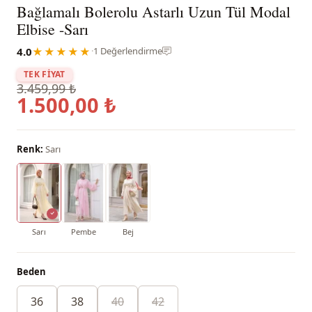
Bağlamalı Bolerolu Astarlı Uzun Tül Modal
Elbise -Sarı
4.0
★★★★★
·
1 Değerlendirme
TEK FİYAT
3.459,99 ₺
1.500,00 ₺
Renk:
Sarı
Sarı
Pembe
Bej
Beden
36
38
40
42