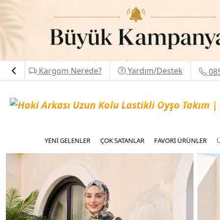
Kargom Nerede?
Yardım/Destek
085
YENİ GELENLER
ÇOK SATANLAR
FAVORİ ÜRÜNLER