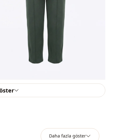
Paça
Bel
Cep
Detay
Detay
Detay
Kullanim
göster
Kullanim
Daha fazla göster