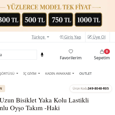
Türkçe
Giriş Yap
Üye Ol
0
Favorilerim
Sepetim
ŞÖRTÜSÜ
İÇ GİYİM
KADIN AYAKKABI
OUTLET
ON
Ürün Kodu
349-8048-R05
Uzun Bisiklet Yaka Kolu Lastikli
onlu Oyşo Takım -Haki