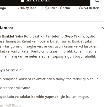
Kargo
Kolay İade
Güvenli Ödeme
7/24 Destek
klaması
 Bisiklet Yaka Kolu Lastikli Pantolonlu Oyşo Takım
,
oysho
sarlanmıştır. Rahat ve modern bir stil sunar. Bisiklet yaka
sik bir görünüm sağlarken, arkası uzun kesim ve kol lastikleri
ket ve konfor katar. Pantolonlu tasarımı pratik kullanım sunar.
 hafif, akışkan ve nefes alabilen yapısıyla gün boyu rahatlık
yu 67 cm'dir.
 renginde konsept çekimlerinden dolayı ton farklılığı olabilir.
 derecede yıkayınız.
 ayakkabı ve takılar kombin yapmak için kullanılmıştır.
er , %5 Elastan