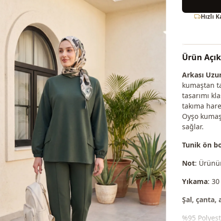
Hızlı 
Ürün Açı
Arkası Uzun
kumaştan ta
tasarımı kla
takıma hare
Oyşo kumaşı
sağlar.
Tunik ön bo
Not
: Ürünün
Yıkama
: 30
Şal, çanta,
%95 Polyest