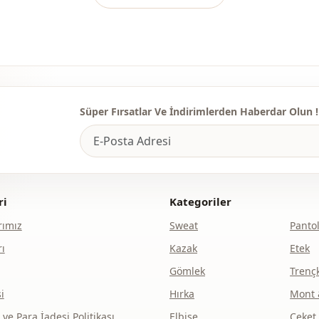
Süper Fırsatlar Ve İndirimlerden Haberdar Olun !
ri
Kategoriler
ımız
Sweat
Panto
ı
Kazak
Etek
Gömlek
Trenç
i
Hırka
Mont 
e Para İadesi Politikası
Elbise
Ceket