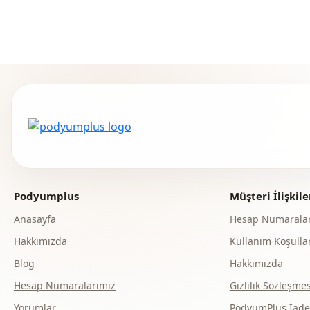
Podyumplus
Müşteri İlişkile
Anasayfa
Hesap Numaralar
Hakkımızda
Kullanım Koşullar
Blog
Hakkımızda
Hesap Numaralarımız
Gizlilik Sözleşmes
Yorumlar
PodyumPlus İade v