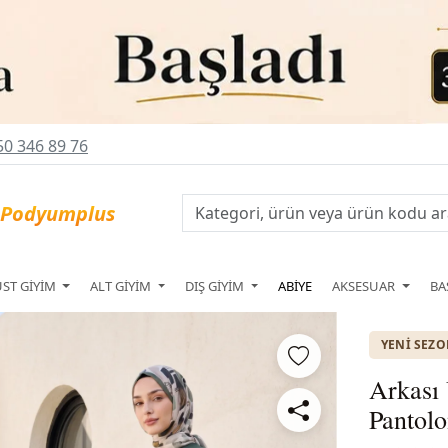
0 346 89 76
ÜST GİYİM
ALT GİYİM
DIŞ GİYİM
ABİYE
AKSESUAR
BA
YENI SEZ
Arkası 
Pantol