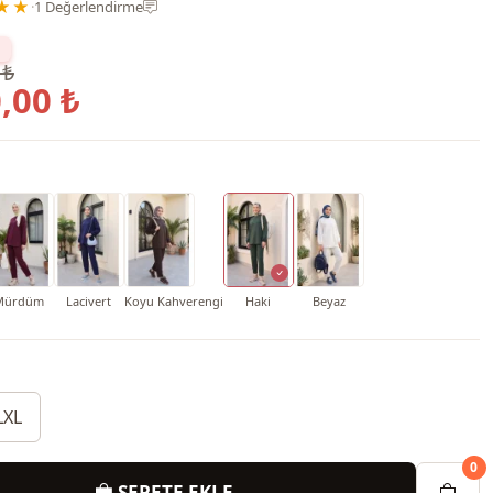
★★
·
1 Değerlendirme
 ₺
,00 ₺
Mürdüm
Lacivert
Koyu Kahverengi
Haki
Beyaz
LXL
0
SEPETE EKLE