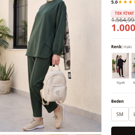
5.0
★★★
TEK FİYAT
1.564,99
1.000
Renk:
Haki
Siyah
Beden
SM