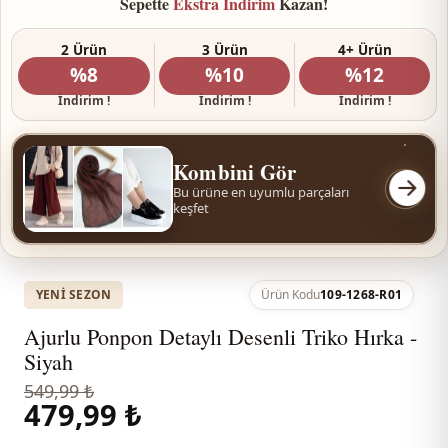
Sepette
Ekstra İndirim
Kazan!
2 Ürün
3 Ürün
4+ Ürün
%8
%10
%12
İndirim !
İndirim !
İndirim !
Kombini Gör
Bu ürüne en uyumlu parçaları
keşfet
YENI SEZON
Ürün Kodu
109-1268-R01
Ajurlu Ponpon Detaylı Desenli Triko Hırka -
Siyah
549,99 ₺
479,99 ₺