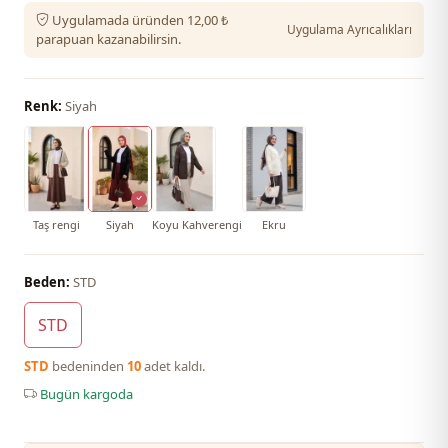
Uygulamada üründen 12,00 ₺
Uygulama Ayrıcalıkları
parapuan kazanabilirsin.
Renk:
Siyah
Taş rengi
Siyah
Koyu Kahverengi
Ekru
Beden:
STD
STD
STD
bedeninden
10
adet kaldı.
Bugün kargoda