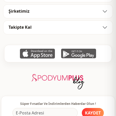
Kullanim
Günlük
Şirketimiz
Kullanim
Rahat ev
Takipte Kal
Kullanim
Seyahat
Süper Fırsatlar Ve İndirimlerden Haberdar Olun !
KAYDET