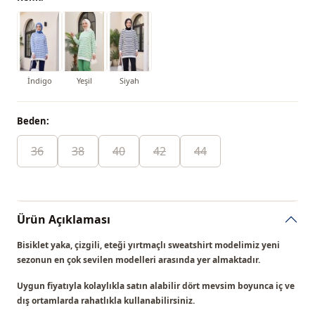
İndigo
Yeşil
Siyah
Beden:
36
38
40
42
44
Ürün Açıklaması
Bisiklet yaka, çizgili, eteği yırtmaçlı sweatshirt modelimiz
yeni
sezonun en çok sevilen modelleri
arasında yer almaktadır.
Uygun fiyatıyla kolaylıkla satın alabilir dört mevsim boyunca iç ve
dış ortamlarda rahatlıkla kullanabilirsiniz.