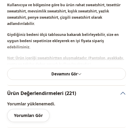
Kullanıcıya ve bölgesine göre bu ürün
rahat sweatshirt, tesettür
sweatshirt, mevsimlik sweatshirt, kışlık sweatshirt, yazlık
sweatshirt, penye sweatshirt, çizgili sweatshirt
olarak
adlandırılabilir.
Giydiğiniz bedeni ölçü tablosuna bakarak belirleyebilir, size en
uygun bedeni sepetinize ekleyerek en iyi fiyata sipariş
edebilirsiniz.
Not: Ürün içeriği sweatshirtten oluşmaktadır. (Pantolon, ayakkabı,
çanta ve takılar dekor amaçlı kullanılmaktadır.)
Devamını Gör
Not:
Ürünün renginde konsept çekimlerinden dolayı ton farklılığı
olabilir.
Ürün Değerlendirmeleri
(221)
Yıkama:
30 derecede yıkayınız.
%50 Pamuk , %50 Elastan
Yorumlar yüklenemedi.
Yorumları Gör
Yaka
Bisiklet yaka
Mevsi̇m
Mevsimlik