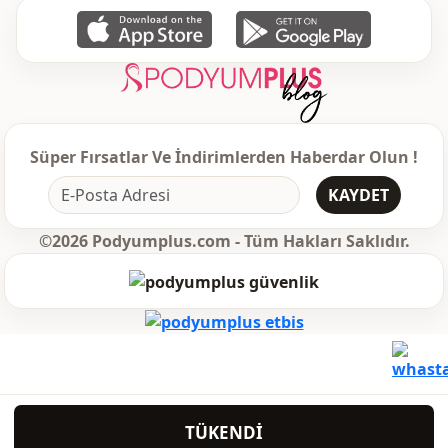
Desen
Çizgili
Detay
Baskılı
Kullanim
Günlük
Kullanim
Seyahat
Süper Fırsatlar Ve İndirimlerden Haberdar Olun !
KAYDET
©2026 Podyumplus.com - Tüm Hakları Saklıdır.
TÜKENDİ