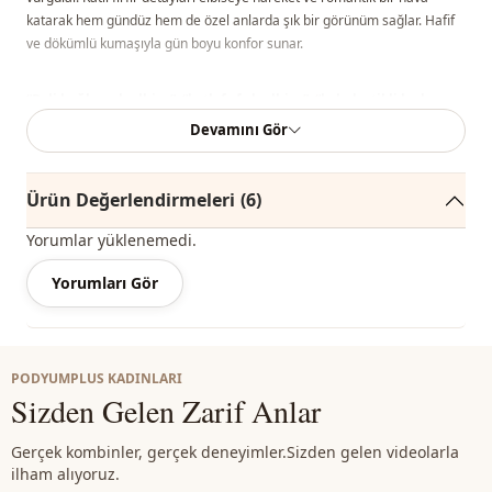
katarak hem gündüz hem de özel anlarda şık bir görünüm sağlar. Hafif
ve dökümlü kumaşıyla gün boyu konfor sunar.
“Beli bağlamalı elbise”, “katlı fırfırlı elbise”, “kolu lastikli kadın
elbise”, “günlük şık elbise”
gibi adlandırılabilir.
Devamını Gör
Oversize kalıptır. Beli bağlamalı yapısı sayesinde vücuda
Ürün Değerlendirmeleri
(6)
göre ayarlanabilir, rahat ve dökümlü bir kullanım sunar.
Yorumlar yüklenemedi.
Not:
Ürünün renginde konsept çekimlerinden dolayı ton farklılığı olabilir.
Yorumları Gör
Yıkama:
30 derecede yıkayınız.
%100 Polyester
PODYUMPLUS KADINLARI
Sizden Gelen Zarif Anlar
Yaka
Bisiklet yaka
Mevsi̇m
Yazlık
Gerçek kombinler, gerçek deneyimler.
Sizden gelen videolarla
ilham alıyoruz.