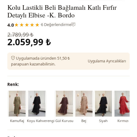
Kolu Lastikli Beli Bağlamalı Katlı Fırfır
Detaylı Elbise -K. Bordo
4.0
★★★★★
·
6 Değerlendirme
2.789,99 ₺
2.059,99 ₺
Uygulamada üründen 51,50 ₺
Uygulama Ayrıcalıkları
parapuan kazanabilirsin.
Renk:
Kamuflaj
Koyu Kahverengi
Gül Kurusu
Bej
Siyah
Kırmızı