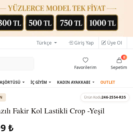
Türkçe
Giriş Yap
Üye Ol
0
Favorilerim
Sepetim
AŞÖRTÜSÜ
İÇ GİYİM
KADIN AYAKKABI
OUTLET
ON
Ürün Kodu
246-2554-R35
zılı Fakir Kol Lastikli Crop -Yeşil
9 ₺