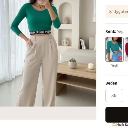
Uygulama
Renk:
Yeşil
Yeşil
Beden
36
Hızlı 