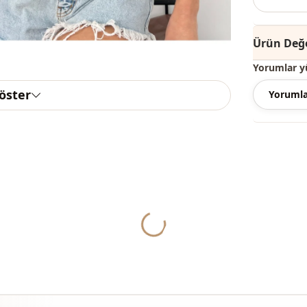
Not:
Ürünün 
Ürün Değe
Yıkama:
30 
Yorumlar y
%65 Pamuk 
göster
Yorumla
Yaka
Kategori̇
Mevsi̇m
Yukleniyor...