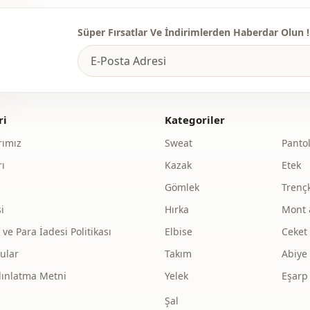
Süper Fırsatlar Ve İndirimlerden Haberdar Olun !
ri
Kategoriler
ımız
Sweat
Panto
ı
Kazak
Etek
Gömlek
Trenç
i
Hırka
Mont 
e Para İadesi Politikası
Elbise
Ceket
ular
Takım
Abiye
dınlatma Metni
Yelek
Eşarp
Şal