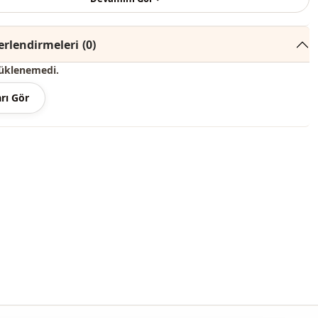
renginde konsept çekimlerinden dolayı ton farklılığı olabilir.
rlendirmeleri
(0)
derecede yıkayınız.
üklenemedi.
, %35 Polyester
rı Gör
Bisiklet yaka
Bluz
Mevsimlik