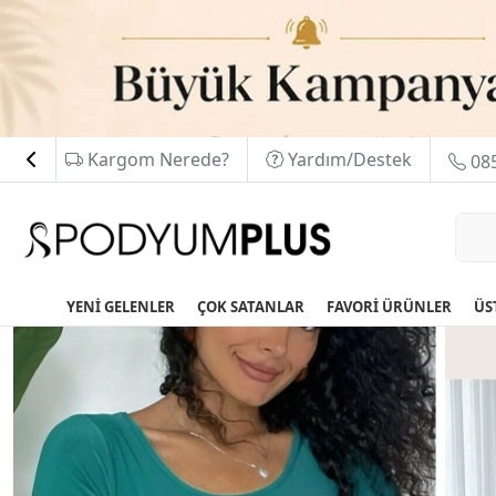
Kargom Nerede?
Yardım/Destek
085
YENİ GELENLER
ÇOK SATANLAR
FAVORİ ÜRÜNLER
ÜS