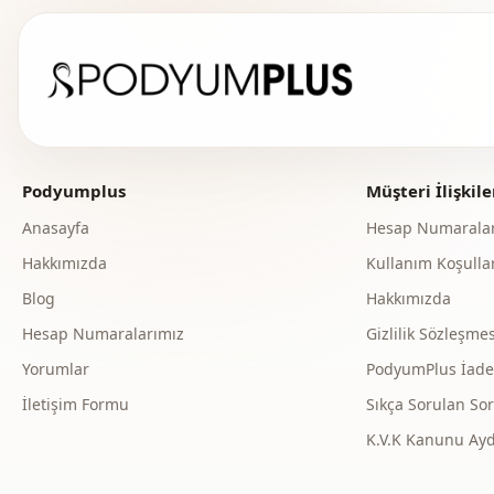
Podyumplus
Müşteri İlişkile
Anasayfa
Hesap Numaralar
Hakkımızda
Kullanım Koşullar
Blog
Hakkımızda
Hesap Numaralarımız
Gizlilik Sözleşmes
Yorumlar
PodyumPlus İade v
İletişim Formu
Sıkça Sorulan Sor
K.V.K Kanunu Ay