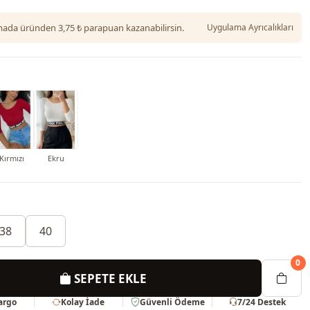
da üründen 3,75 ₺ parapuan kazanabilirsin.
Uygulama Ayrıcalıkları
Kırmızı
Ekru
38
40
0
SEPETE EKLE
Kargo
Kolay İade
Güvenli Ödeme
7/24 Destek