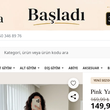
0 346 89 76
T GİYİM
ALT GİYİM
DIŞ GİYİM
ABİYE
AKSESUAR
B
YENI SEZ
Pink Ya
169,99 ₺
149,9