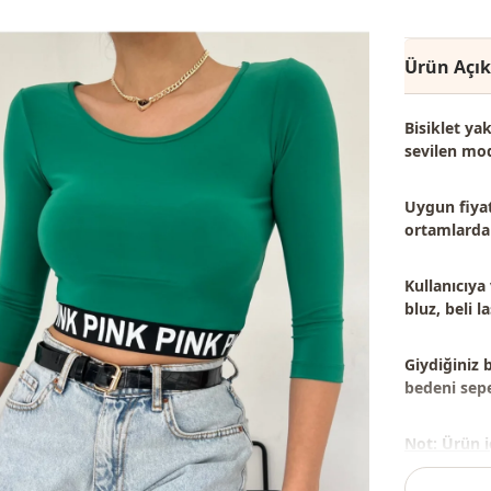
Ürün Açı
Bisiklet ya
sevilen mod
Uygun fiyat
ortamlarda 
Kullanıcıya
bluz, beli la
Giydiğiniz 
bedeni sepet
Not: Ürün i
takılar dek