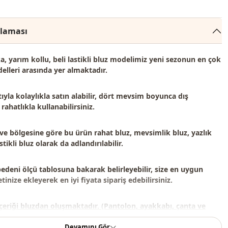
klaması
ka, yarım kollu, beli lastikli bluz modelimiz
yeni sezonun en çok
elleri
arasında yer almaktadır.
ıyla kolaylıkla satın alabilir, dört mevsim boyunca dış
rahatlıkla kullanabilirsiniz.
 ve bölgesine göre bu ürün
rahat bluz, mevsimlik bluz, yazlık
stikli bluz
olarak da adlandırılabilir.
bedeni ölçü tablosuna bakarak belirleyebilir, size en uygun
inize ekleyerek en iyi fiyata sipariş edebilirsiniz.
çeriği bluzdan oluşmaktadır. (Pantolon, ayakkabı, çanta ve
or amaçlı kullanılmaktadır.)
Devamını Gör