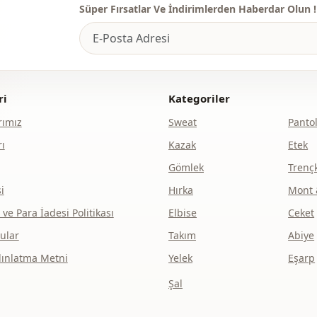
Süper Fırsatlar Ve İndirimlerden Haberdar Olun !
ri
Kategoriler
ımız
Sweat
Panto
ı
Kazak
Etek
Gömlek
Trenç
i
Hırka
Mont 
e Para İadesi Politikası
Elbise
Ceket
ular
Takım
Abiye
dınlatma Metni
Yelek
Eşarp
Şal