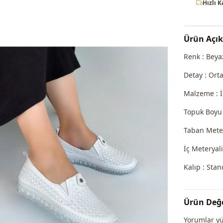
Hızlı 
Ürün Açı
Renk : Beya
Detay : Ort
Malzeme : İç
Topuk Boyu 
Taban Meter
İç Meteryali
Kalıp : Sta
Ürün Değe
Yorumlar y