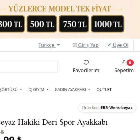
Türkçe
Giriş Yap
Üye Ol
0
Favorilerim
Sepetim
ŞÖRTÜSÜ
İÇ GİYİM
KADIN AYAKKABI
OUTLET
Ürün Kodu
ERB-Wens-beyaz
eyaz Hakiki Deri Spor Ayakkabı
 ₺
,99 ₺