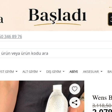
0 346 89 76
ÜST GİYİM
ALT GİYİM
DIŞ GİYİM
ABİYE
AKSESUAR
BA
Wens B
3.118,50
2.079