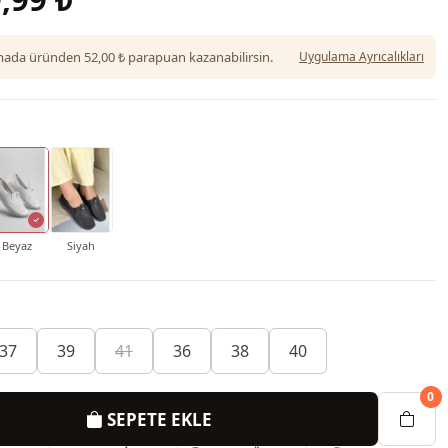
da üründen 52,00 ₺ parapuan kazanabilirsin.
Uygulama Ayrıcalıkları
Beyaz
Siyah
37
39
41
36
38
40
0
SEPETE EKLE