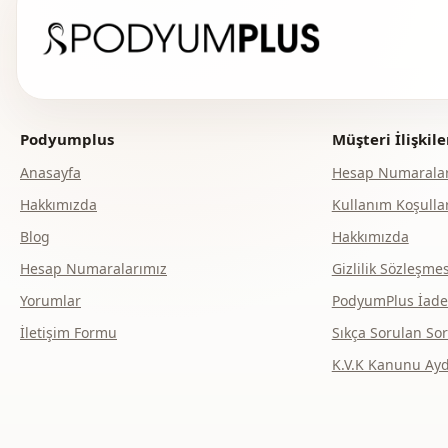
Podyumplus
Müşteri İlişkile
Anasayfa
Hesap Numaralar
Hakkımızda
Kullanım Koşullar
Blog
Hakkımızda
Hesap Numaralarımız
Gizlilik Sözleşmes
Yorumlar
PodyumPlus İade v
İletişim Formu
Sıkça Sorulan Sor
K.V.K Kanunu Ay