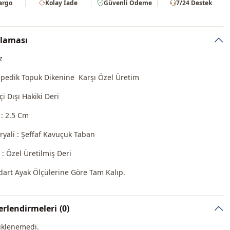
Kargo
Kolay İade
Güvenli Ödeme
7/24 Destek
klaması
z
apedik Topuk Dikenine Karşı Özel Üretim
i Dışı Hakiki Deri
: 2.5 Cm
yali : Şeffaf Kavuçuk Taban
 : Özel Üretilmiş Deri
ndart Ayak Ölçülerine Göre Tam Kalıp.
rlendirmeleri
(0)
üklenemedi.