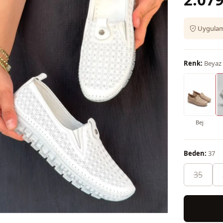
Uygulama
Renk:
Beyaz
Bej
Beden:
37
35