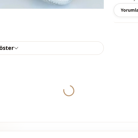
Yorumla
göster
Yukleniyor...