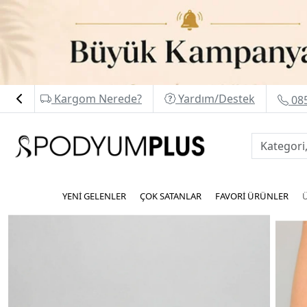
Kargom Nerede?
Yardım/Destek
085
YENİ GELENLER
ÇOK SATANLAR
FAVORİ ÜRÜNLER