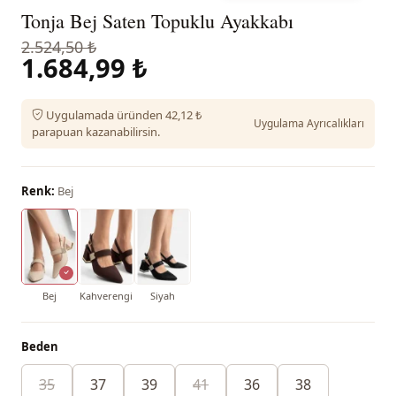
Tonja Bej Saten Topuklu Ayakkabı
2.524,50 ₺
1.684,99 ₺
Uygulamada üründen 42,12 ₺
Uygulama Ayrıcalıkları
parapuan kazanabilirsin.
Renk:
Bej
Bej
Kahverengi
Siyah
Beden
35
37
39
41
36
38