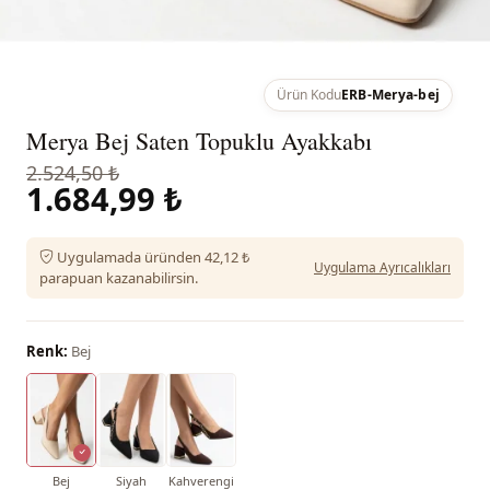
Ürün Kodu
ERB-Merya-bej
Merya Bej Saten Topuklu Ayakkabı
2.524,50 ₺
1.684,99 ₺
Uygulamada üründen 42,12 ₺
Uygulama Ayrıcalıkları
parapuan kazanabilirsin.
Renk:
Bej
Bej
Siyah
Kahverengi