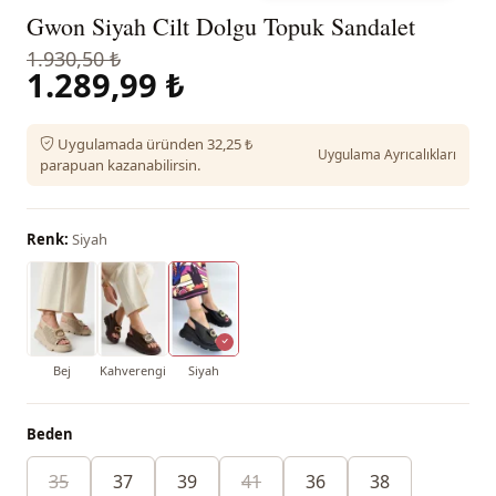
Gwon Siyah Cilt Dolgu Topuk Sandalet
1.930,50 ₺
1.289,99 ₺
Uygulamada üründen 32,25 ₺
Uygulama Ayrıcalıkları
parapuan kazanabilirsin.
Renk:
Siyah
Bej
Kahverengi
Siyah
Beden
35
37
39
41
36
38