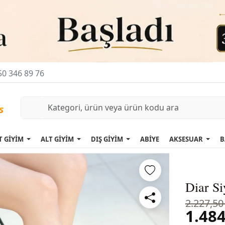
0 346 89 76
T GİYİM
ALT GİYİM
DIŞ GİYİM
ABİYE
AKSESUAR
B
Diar Si
2.227,50
1.484