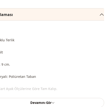
klaması
klu Terlik
lt
 9 cm.
yali: Poliüretan Taban
dart Ayak Ölçülerine Göre Tam Kalıp.
Devamını Gör