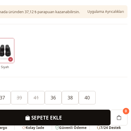
da üründen 37,12 ₺ parapuan kazanabilirsin.
Uygulama Ayrıcalıkları
Siyah
37
39
41
36
38
40
0
SEPETE EKLE
Kargo
Kolay İade
Güvenli Ödeme
7/24 Destek