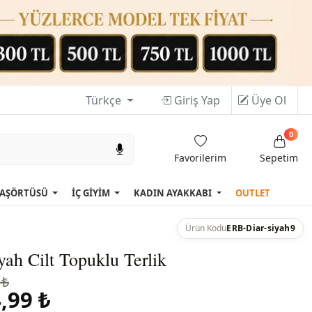
Türkçe
Giriş Yap
Üye Ol
0
Favorilerim
Sepetim
AŞÖRTÜSÜ
İÇ GİYİM
KADIN AYAKKABI
OUTLET
Ürün Kodu
ERB-Diar-siyah9
yah Cilt Topuklu Terlik
 ₺
,99 ₺