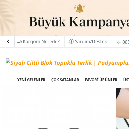
Kargom Nerede?
Yardım/Destek
085
YENİ GELENLER
ÇOK SATANLAR
FAVORİ ÜRÜNLER
ÜS