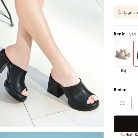
Uygulama
Renk:
Siyah
Bej
Beden
35
Hızlı 