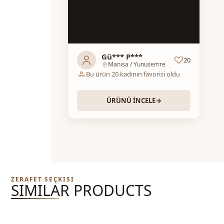
Gü*** P***
20
Manisa / Yunusemre
Bu ürün 20 kadının favorisi oldu
ÜRÜNÜ İNCELE
→
ZERAFET SEÇKISI
SIMILAR PRODUCTS