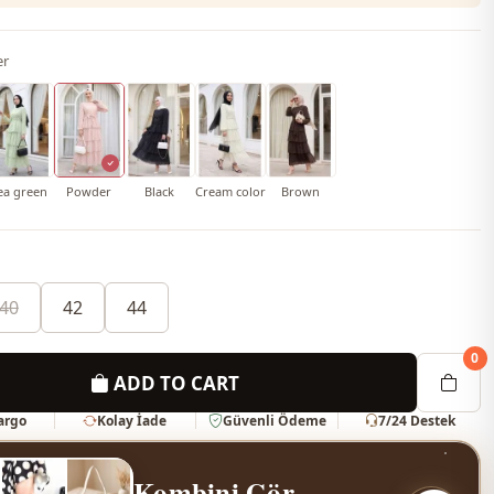
er
ea green
Powder
Black
Cream color
Brown
40
42
44
0
ADD TO CART
Kargo
Kolay İade
Güvenli Ödeme
7/24 Destek
Kombini Gör