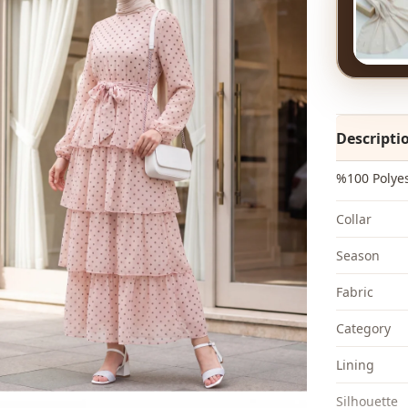
Descripti
%100 Polye
Collar
Season
Fabri̇c
Category
Li̇ni̇ng
Silhouette