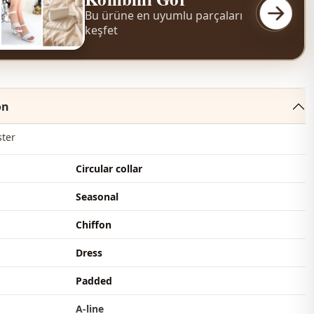
Bu ürüne en uyumlu parçaları
keşfet
on
ster
Circular collar
Seasonal
Chiffon
Dress
Padded
A-line