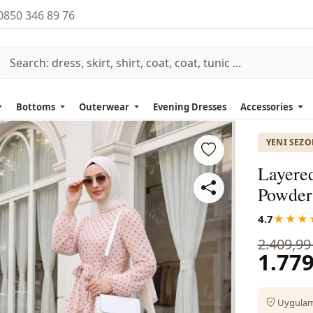
0850 346 89 76
Bottoms
Outerwear
Evening Dresses
Accessories
YENI SEZ
Layered
Powder
4.7
★★★
2.409,99
1.779
Uygulama