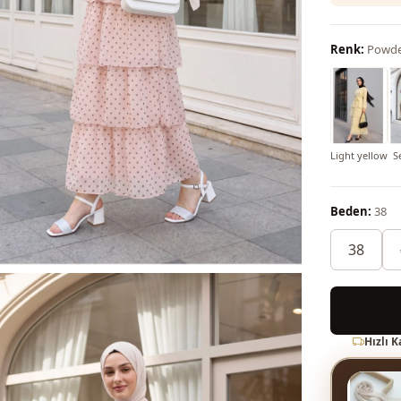
Renk:
Powd
Light yellow
S
Beden:
38
38
Hızlı 