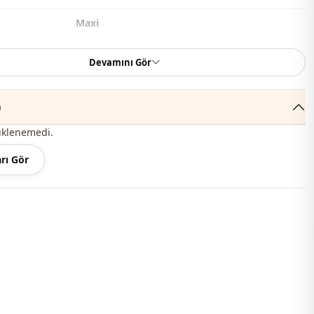
Maxi
Casual
Devamını Gör
Woven
)
Medium
üklenemedi.
Regular
rı Gör
l
Long sleeve
thod
Zipper
elastic waist
Spotted
Belted
Invitation