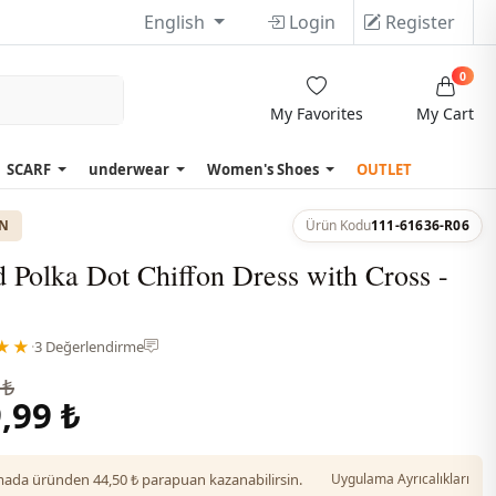
English
Login
Register
0
My Favorites
My Cart
SCARF
underwear
Women's Shoes
OUTLET
ON
Ürün Kodu
111-61636-R06
 Polka Dot Chiffon Dress with Cross -
★★
·
3 Değerlendirme
 ₺
,99 ₺
da üründen 44,50 ₺ parapuan kazanabilirsin.
Uygulama Ayrıcalıkları