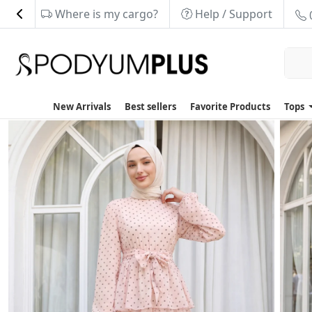
Where is my cargo?
Help / Support
New Arrivals
Best sellers
Favorite Products
Tops