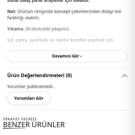
sunar.Salaş şıklık arayanlar için idealdir.
Not
: Ürünün renginde konsept çekimlerinden dolayı ton
farklılığı olabilir.
Yıkama
: 30 derecede yıkayınız.
Şal, çanta, ayakkabı ve takılar kombin yapmak için
kullanılmıştır.
Devamını Gör
%6 Elastan , %50 Pamuk , %44 Polyester
Yaka
Kruvaze yaka
Ürün Değerlendirmeleri
(0)
Mevsi̇m
Yazlık
Yorumlar yüklenemedi.
Kumaş
Jakar
Yorumları Gör
Kategori̇
Kimono
Si̇luet / form
Dökümlü
ZERAFET SEÇKISI
BENZER ÜRÜNLER
Uzunluk
Kalça hizası