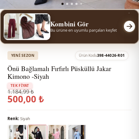
Kombini Gör
Bu ürüne en uyumlu parçaları keşfet
YENI SEZON
Ürün Kodu
398-44026-R01
Önü Bağlamalı Fırfırlı Püsküllü Jakar
Kimono -Siyah
TEK FİYAT
1.184,99 ₺
500,00 ₺
Renk:
Siyah