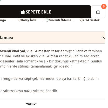
0
SEPETE EKLE
Kargo
Kolay İade
Güvenli Ödeme
7/24 Destek
klaması
Desenli Vual Şal,
vual kumaştan tasarlanmıştır. Zarif ve feminen
r sunar. Hafif ve akışkan vual kumaşı rahat kullanım sağlarken,
 desenleri şala romantik ve şık bir dokunuş katmaktadır. Günlük
ombinlerde stilinizi tamamlamak için idealdir.
 renginde konsept çekimlerinden dolayı ton farklılığı olabilir.
de yıkama veya nazik yıkama önerilir.
Yazlık