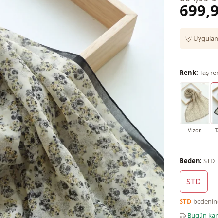
699,9
Uygulama
Renk:
Taş re
Vizon
T
Beden:
STD
STD
STD
bedeni
Bugün ka