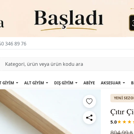
0 346 89 76
T GİYİM
ALT GİYİM
DIŞ GİYİM
ABİYE
AKSESUAR
B
YENI SEZ
Çıtır Ç
5.0
★★★
804,99 ₺