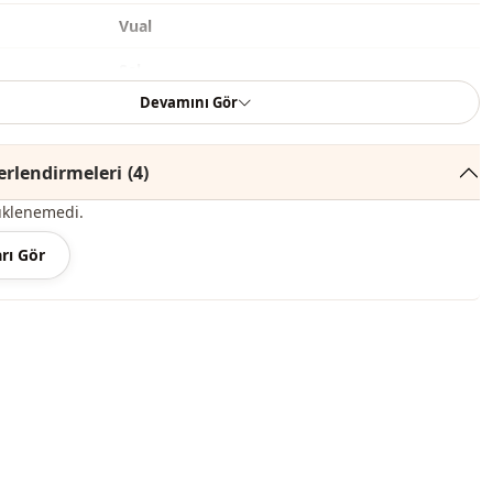
Vual
Şal
Devamını Gör
Casual
Çiçekli
rlendirmeleri
(4)
Dijital baskılı
üklenemedi.
Desenli
rı Gör
Günlük
Seyahat