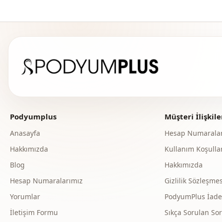
Podyumplus
Müşteri İlişkile
Anasayfa
Hesap Numaralar
Hakkımızda
Kullanım Koşullar
Blog
Hakkımızda
Hesap Numaralarımız
Gizlilik Sözleşmes
Yorumlar
PodyumPlus İade v
İletişim Formu
Sıkça Sorulan Sor