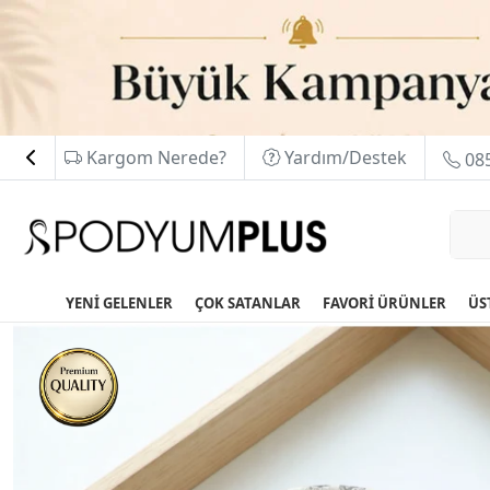
Kargom Nerede?
Yardım/Destek
085
YENİ GELENLER
ÇOK SATANLAR
FAVORİ ÜRÜNLER
ÜS