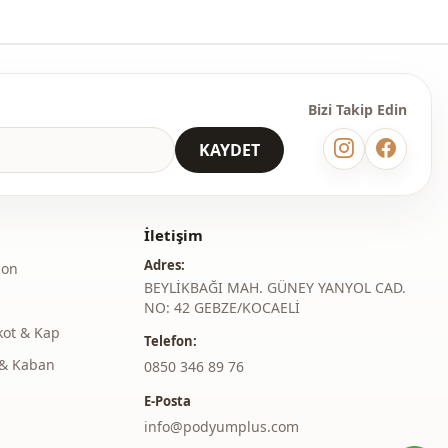
Bizi Takip Edin
KAYDET
İletişim
Adres:
lon
BEYLİKBAĞI MAH. GÜNEY YANYOL CAD.
NO: 42 GEBZE/KOCAELİ
kot & Kap
Telefon:
& Kaban
‎0850 346 89 76
E-Posta
info@podyumplus.com