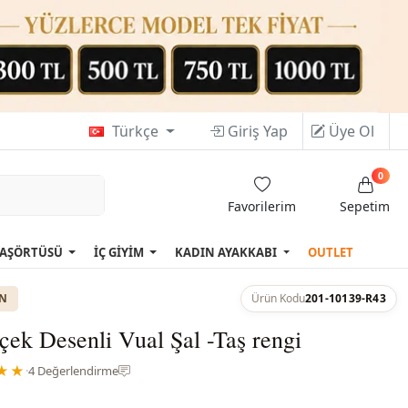
Türkçe
Giriş Yap
Üye Ol
0
Favorilerim
Sepetim
AŞÖRTÜSÜ
İÇ GİYİM
KADIN AYAKKABI
OUTLET
ON
Ürün Kodu
201-10139-R43
içek Desenli Vual Şal -Taş rengi
★★
·
4 Değerlendirme