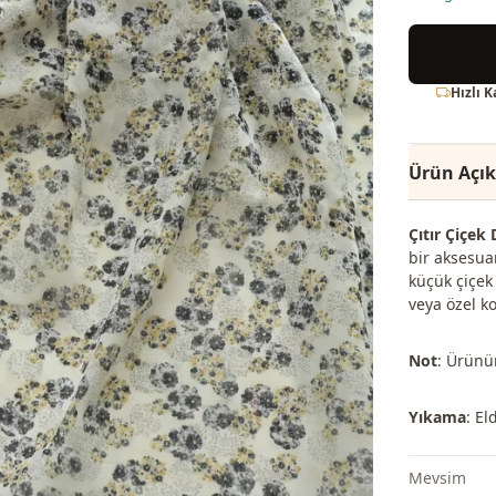
Hızlı 
Ürün Açı
Çıtır Çiçek 
bir aksesua
küçük çiçek
veya özel k
Not
: Ürünün
Yıkama
: El
Mevsi̇m