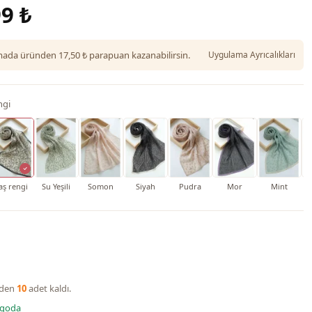
9 ₺
da üründen 17,50 ₺ parapuan kazanabilirsin.
Uygulama Ayrıcalıkları
ngi
aş rengi
Su Yeşili
Somon
Siyah
Pudra
Mor
Mint
nden
10
adet kaldı.
rgoda