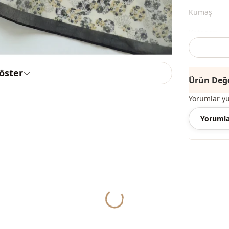
Kumaş
Kategori̇
Sti̇l
göster
Desen
Ürün Değe
Baski
Yorumlar y
Detay
Yorumla
Kullanim
Kullanim
Yukleniyor...