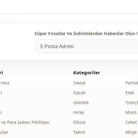
Süper Fırsatlar Ve İndirimlerden Haberdar Olun !
ri
Kategoriler
ımız
Sweat
Panto
ı
Kazak
Etek
Gömlek
Trenç
i
Hırka
Mont 
e Para İadesi Politikası
Elbise
Ceket
ular
Takım
Abiye