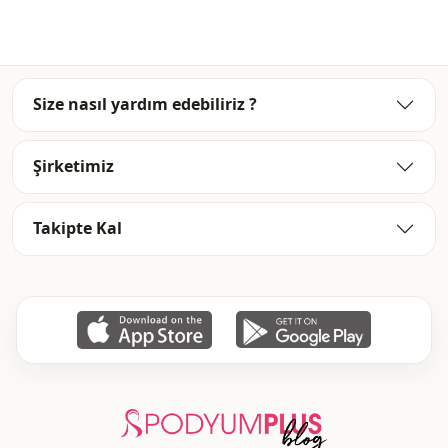
كتان
قماش
بلوزة
الفئة
قصة مستقيمة
الصورة الظلية
Size nasıl yardım edebiliriz ?
طول الخصر
الطول
Şirketimiz
كاجوال
الأناقة
كلاسيكي
الأناقة
Takipte Kal
منسوج
نوع النسيج
رفيع
السماكة
زخرفي
التفاصيل
عادي
القالب
كم طويل
تفاصيل الكم