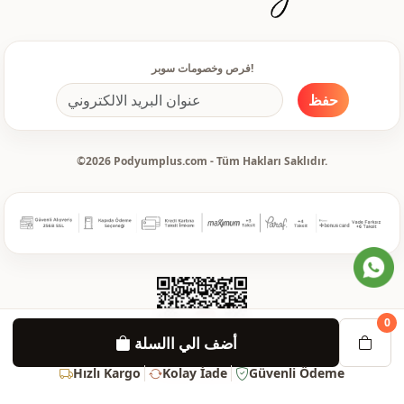
معيار
تفاصيل الكم
مكشكش
تفاصيل
فرص وخصومات سوبر!
ليكرا
تفاصيل
حفظ
دعوة
الاستخدام
مكتب
الاستخدام
©2026 Podyumplus.com - Tüm Hakları Saklıdır.
يومي
الاستخدام
0
أضف الي االسلة
Hızlı Kargo
Kolay İade
Güvenli Ödeme