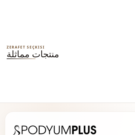
ZERAFET SEÇKISI
منتجات مماثلة