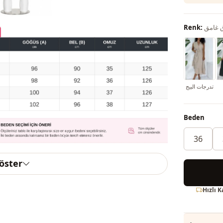
 غامق
Renk:
تدرجات البيج
Beden
36
göster
Hızlı 