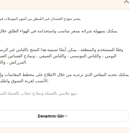
يعتبر نموذج الفستان غير المُبطن من أشهر الموديلات في الموسم الجديد.
يمكنك بسهولة شرائه بسعر مناسب واستخدامه في الهواء الطلق خلال
وفقًا للمستخدم والمنطقة ، يمكن أيضًا تسمية هذا المنتج باللباس غير الر
اليومي ، واللباس الموسمي ، واللباس الصيفي ، ونماذج الفساتين الصيف
المزركش ، واللباس المربوط.
يمكنك تحديد المقاس الذي ترتديه من خلال الاطلاع على مخطط المقاسات و
الأنسب لعربة التسوق واطلبه بأفضل سعر.
نبيع ملابس بالجملة ونماذج حجاب بالجملة للمحلات والمتاجر.
لشراء الملابس بالجملة والاطلاع على أسعار الجملة الخاصة ، يكفي أن تصبح عضوًا في
معلوماتك إلى خط الواتساب 0545695 05 91 للموافقة عليها.
Devamını Gör
ملاحظة: يتكون محتوى المنتج من الفستان. (تستخدم الأحذية والحقائ