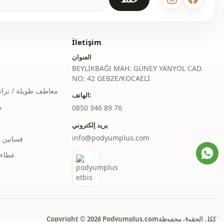
İletişim
العنوان
BEYLİKBAĞI MAH. GÜNEY YANYOL CAD.
NO: 42 GEBZE/KOCAELİ
معاطف طويلة / ترا
الهاتف:
م
‎0850 346 89 76
بريد إلكتروني
info@podyumplus.com
فساتين 
غطاء 
Copyright © 2026 Podyumplus.comككل الحقوق محفوظة