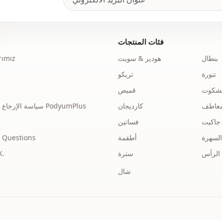
فئات المنتجات
بنطال
هوديز & سويت
ımız
تنورة
تريكو
نشكوت
قميص
عاطف
كارديجان
سياسة الإرجاع والاسترداد الخاصة بـ PodyumPlus
جاكيت
فساتين
السهرة
أطقمة
 Questions
الرأس
سترة
توضي
شال