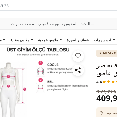
89 76
اكسسوارات
فساتين السهرة
ملابس خارجية
ملابس سفلية
ملابس علوية
YENI SEZ
ة بخصر
ق غامق
4.6
★★★
469,99 ₺
409,9
Uygulama