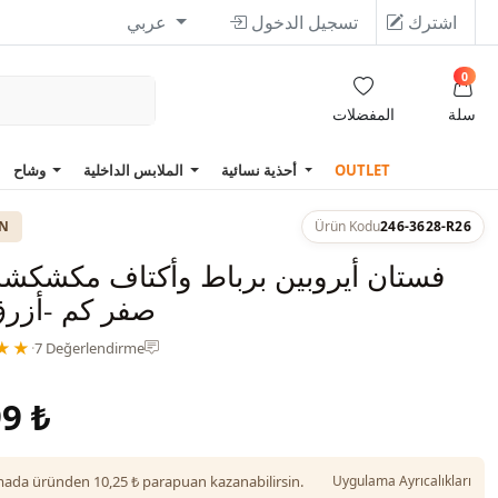
اشترك
تسجيل الدخول
عربي
0
سلة
المفضلات
OUTLET
أحذية نسائية
الملابس الداخلية
وشاح
ON
Ürün Kodu
246-3628-R26
فستان أيروبين برباط وأكتاف مكشكش
صفر كم -أزر
★★
·
7 Değerlendirme
9 ₺
da üründen 10,25 ₺ parapuan kazanabilirsin.
Uygulama Ayrıcalıkları