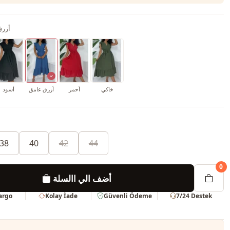
أزرق
خاكي
أحمر
أزرق غامق
أسود
38
40
42
44
0
أضف الي االسلة
Kargo
Kolay İade
Güvenli Ödeme
7/24 Destek