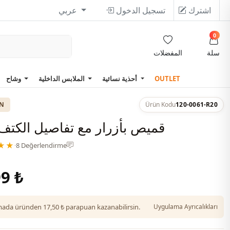
اشترك
تسجيل الدخول
عربي
0
سلة
المفضلات
OUTLET
أحذية نسائية
الملابس الداخلية
وشاح
ON
Ürün Kodu
120-0061-R20
قميص بأزرار مع تفاصيل الكتف
★★
·
8 Değerlendirme
9 ₺
da üründen 17,50 ₺ parapuan kazanabilirsin.
Uygulama Ayrıcalıkları