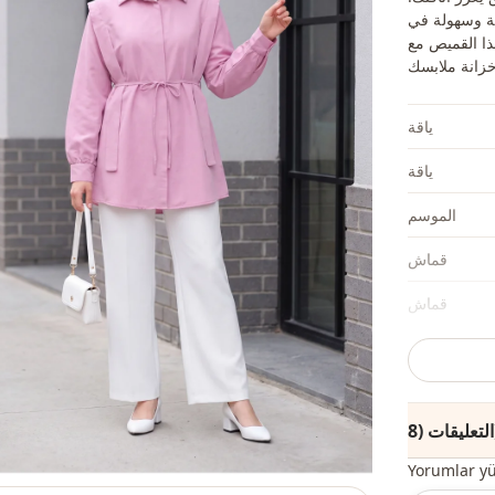
حة وسهولة في
ذا القميص مع
ياقة
ياقة
الموسم
قماش
قماش
قماش
الفئة
(8)
لصورة الظلية
Yorumlar y
الطول