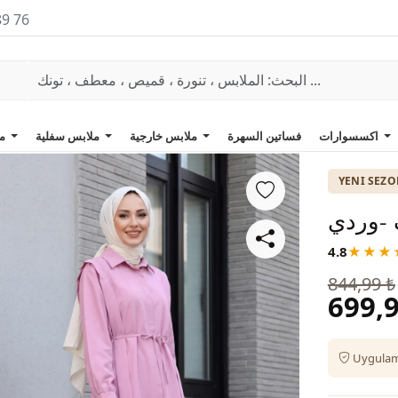
89 76
اكسسوارات
فساتين السهرة
ملابس خارجية
ملابس سفلية
ملابس علوية
YENI SEZ
 -وردي
4.8
★★★
844,99 ₺
699,9
Uygulama