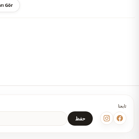
rı Gör
كلاسيكي
منسوج
رفيع
قالب عريض
كم طويل
معيار
أزرار
ط
خصر مربوط
تابعنا
أزرار
حفظ
يومي
مكتب