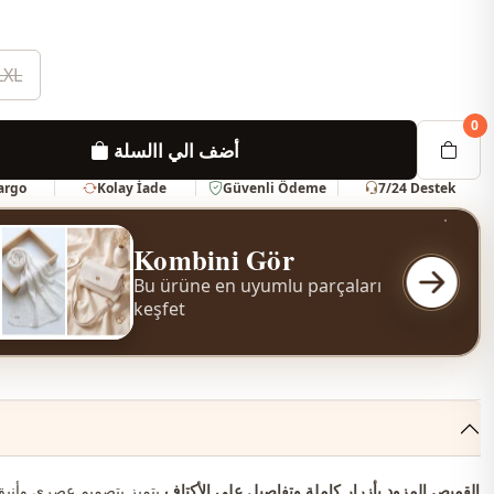
LXL
0
أضف الي االسلة
Kargo
Kolay İade
Güvenli Ödeme
7/24 Destek
Kombini Gör
Bu ürüne en uyumlu parçaları
keşfet
القميص المزود بأزرار كاملة وتفاصيل على الأكتاف
يتميز بتصميم عصري وأنيق 