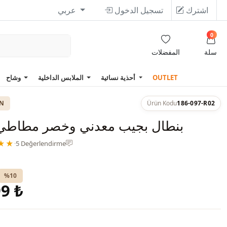
اشترك
تسجيل الدخول
عربي
0
سلة
المفضلات
OUTLET
أحذية نسائية
الملابس الداخلية
وشاح
ON
Ürün Kodu
186-097-R02
بنطال بجيب معدني وخصر مطاطي 
★★
·
5 Değerlendirme
%10
9 ₺