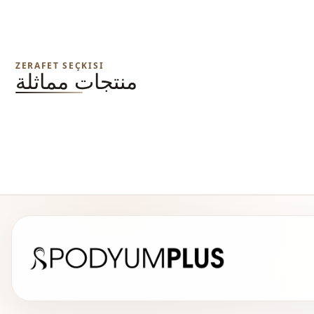
ZERAFET SEÇKISI
منتجات مماثلة