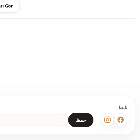
ضيق
rı Gör
كاحل متناسق
خصر مطاطي
جيب مزدوج
يومي
مكتب
دعوة
تابعنا
حفظ