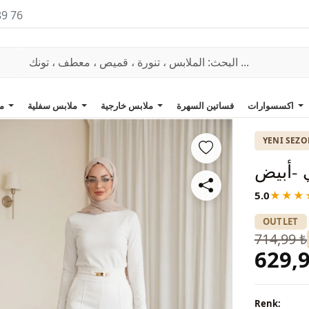
89 76
اكسسوارات
فساتين السهرة
ملابس خارجية
ملابس سفلية
ملابس علوية
YENI SEZ
-أبيض
5.0
★★★
OUTLET
714,99 ₺
629,9
Renk: