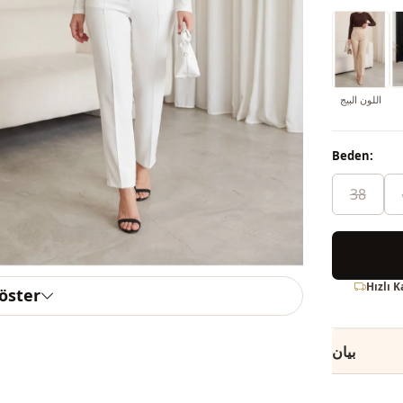
اللون البيج
Beden:
38
Hızlı 
göster
بيان