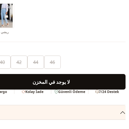
ريشي
40
42
44
46
لا يوجد في المخزن
Kargo
Kolay İade
Güvenli Ödeme
7/24 Destek