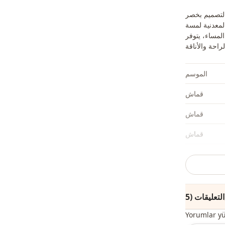
التصميم بخصر
لمعدنية لمسة
المساء، يتوفر
الموسم
قماش
قماش
قماش
الفئة
الأناقة
نوع النسيج
(5)
السماكة
Yorumlar y