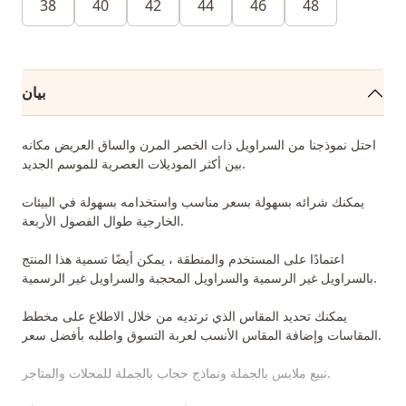
38
40
42
44
46
48
بيان
احتل نموذجنا من السراويل ذات الخصر المرن والساق العريض مكانه
بين أكثر الموديلات العصرية للموسم الجديد.
يمكنك شرائه بسهولة بسعر مناسب واستخدامه بسهولة في البيئات
الخارجية طوال الفصول الأربعة.
اعتمادًا على المستخدم والمنطقة ، يمكن أيضًا تسمية هذا المنتج
بالسراويل غير الرسمية والسراويل المحجبة والسراويل غير الرسمية.
يمكنك تحديد المقاس الذي ترتديه من خلال الاطلاع على مخطط
المقاسات وإضافة المقاس الأنسب لعربة التسوق واطلبه بأفضل سعر.
نبيع ملابس بالجملة ونماذج حجاب بالجملة للمحلات والمتاجر.