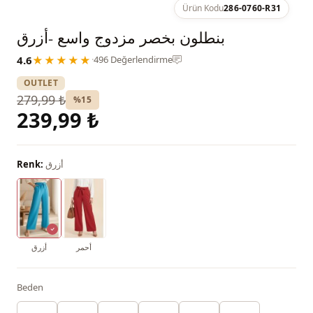
Ürün Kodu
286-0760-R31
بنطلون بخصر مزدوج واسع -أزرق
4.6
★★★★★
·
496 Değerlendirme
OUTLET
279,99 ₺
%15
239,99 ₺
أزرق
Renk:
أحمر
أزرق
Beden