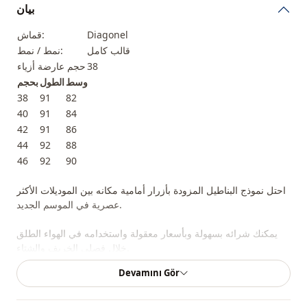
بيان
Diagonel
قماش:
قالب كامل
نمط / نمط:
38
حجم عارضة أزياء
وسط
الطول
بحجم
38
91
82
40
91
84
42
91
86
44
92
88
46
92
90
احتل نموذج البناطيل المزودة بأزرار أمامية مكانه بين الموديلات الأكثر
عصرية في الموسم الجديد.
يمكنك شرائه بسهولة وبأسعار معقولة واستخدامه في الهواء الطلق
خلال فصلي الخريف والشتاء.
Devamını Gör
اعتمادًا على المستخدم والمنطقة ، يمكن أيضًا تسمية هذا المنتج
بالسراويل غير الرسمية والسراويل المحجبة والسراويل غير الرسمية
والسراويل الشتوية.