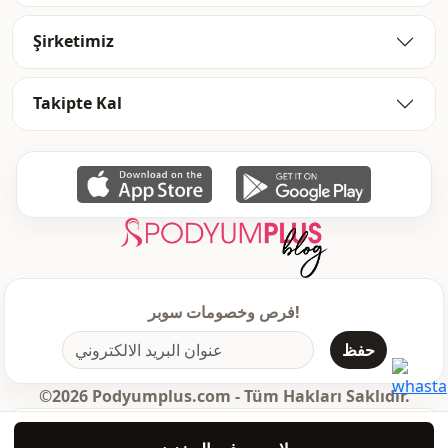
ذو حزام
تفاصيل
Şirketimiz
جيب مزدوج
جيب
ذو حزام
الخصر
Takipte Kal
كاحل متناسق
كاحل
أزرار
طريقة الإغلاق
فرص وخصومات سوبر!
حفظ
©2026 Podyumplus.com - Tüm Hakları Saklıdır.