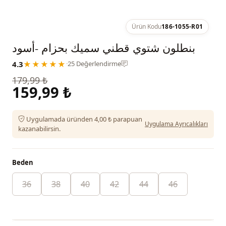
Ürün Kodu
186-1055-R01
بنطلون شتوي قطني سميك بحزام -أسود
4.3
★★★★★
·
25 Değerlendirme
179,99 ₺
159,99 ₺
Uygulamada üründen 4,00 ₺ parapuan
Uygulama Ayrıcalıkları
kazanabilirsin.
Beden
36
38
40
42
44
46