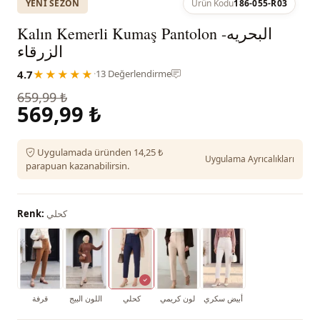
YENI SEZON
Ürün Kodu
186-055-R03
Kalın Kemerli Kumaş Pantolon -البحريه
الزرقاء
4.7
★★★★★
·
13 Değerlendirme
659,99 ₺
569,99 ₺
Uygulamada üründen 14,25 ₺
Uygulama Ayrıcalıkları
parapuan kazanabilirsin.
كحلي
Renk:
أبيض سكري
لون كريمي
كحلي
اللون البيج
قرفة