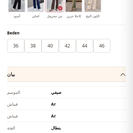
اللون البيج
كاجلا جرين
بني محروق
كحلي
أسود
Beden
36
38
40
42
44
46
بيان
صيفي
الموسم
Ar
قماش
Ar
قماش
بنطال
الفئة