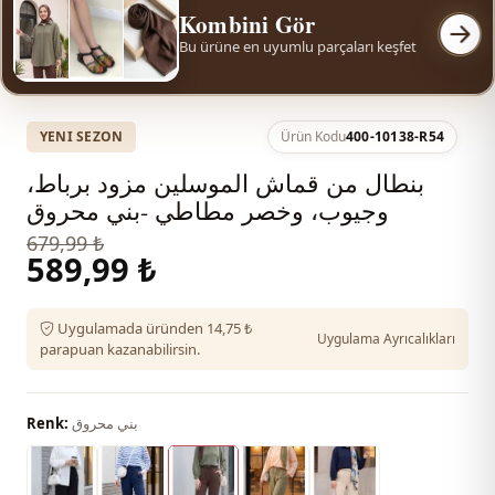
Kombini Gör
Bu ürüne en uyumlu parçaları keşfet
YENI SEZON
Ürün Kodu
400-10138-R54
بنطال من قماش الموسلين مزود برباط،
وجيوب، وخصر مطاطي -بني محروق
679,99 ₺
589,99 ₺
Uygulamada üründen 14,75 ₺
Uygulama Ayrıcalıkları
parapuan kazanabilirsin.
بني محروق
Renk: