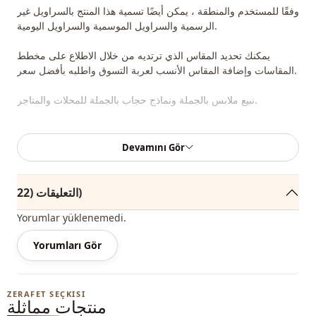
وفقًا للمستخدم والمنطقة ، يمكن أيضًا تسمية هذا المنتج بالسراويل غير
الرسمية والسراويل الموسمية والسراويل اليومية.
يمكنك تحديد المقاس الذي ترتديه من خلال الاطلاع على مخطط
المقاسات وإضافة المقاس الأنسب لعربة التسوق واطلبه بأفضل سعر.
نبيع ملابس بالجملة ونماذج حجاب بالجملة للمحلات والمتاجر.
لشراء ملابس بالجملة ومعرفة أسعار الجملة الخاصة ، يكفي أن تصبح
عضوًا في موقعنا وإرسال معلوماتك إلى خط الواتساب 0545695 05
Devamını Gör
91 للموافقة عليها.
ملاحظة: قد يكون هناك اختلاف في الدرجة اللونية في لون المنتج
التعليقات (22)
بسبب لقطات المفهوم.
Yorumlar yüklenemedi.
الغسيل: يغسل عند 30 درجة.
Yorumları Gör
موسمي
الموسم
جينز
قماش
ZERAFET SEÇKISI
منتجات مماثلة