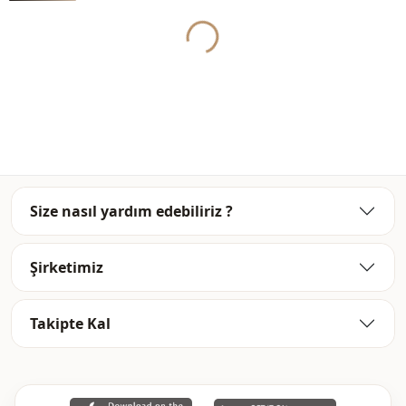
Yukleniyor...
دنيم
قماش
بنطال
الفئة
رياضي
الأناقة
منسوج
نوع النسيج
متوسط
السماكة
قالب عريض
القالب
Size nasıl yardım edebiliriz ?
أزرار
طريقة الإغلاق
كاحل متناسق
كاحل
Şirketimiz
خصر عالي
الخصر
Takipte Kal
جيب مزدوج
جيب
ذو حزام
تفاصيل
بجيب
تفاصيل