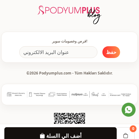
فرص وخصومات سوبر!
حفظ
©2026 Podyumplus.com - Tüm Hakları Saklıdır.
0
أضف الي االسلة