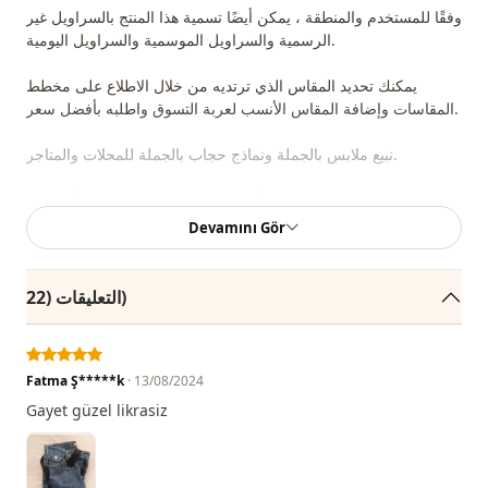
وفقًا للمستخدم والمنطقة ، يمكن أيضًا تسمية هذا المنتج بالسراويل غير
الرسمية والسراويل الموسمية والسراويل اليومية.
يمكنك تحديد المقاس الذي ترتديه من خلال الاطلاع على مخطط
المقاسات وإضافة المقاس الأنسب لعربة التسوق واطلبه بأفضل سعر.
نبيع ملابس بالجملة ونماذج حجاب بالجملة للمحلات والمتاجر.
لشراء ملابس بالجملة ومعرفة أسعار الجملة الخاصة ، يكفي أن تصبح
عضوًا في موقعنا وإرسال معلوماتك إلى خط الواتساب 0545695 05
Devamını Gör
91 للموافقة عليها.
ملاحظة: قد يكون هناك اختلاف في الدرجة اللونية في لون المنتج
التعليقات (22)
بسبب لقطات المفهوم.
الغسيل: يغسل عند 30 درجة.
Fatma Ş*****k
· 13/08/2024
موسمي
الموسم
Gayet güzel likrasiz
جينز
قماش