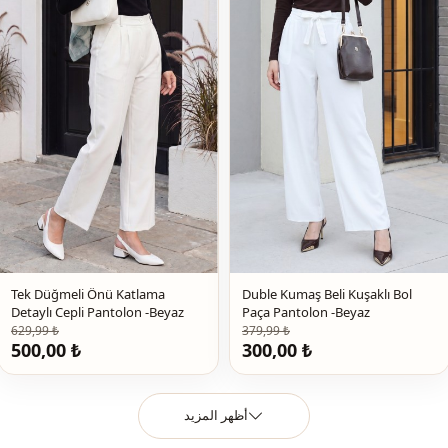
يومي
الاستخدام
سفر
الاستخدام
Tek Düğmeli Önü Katlama
Duble Kumaş Beli Kuşaklı Bol
Detaylı Cepli Pantolon -Beyaz
Paça Pantolon -Beyaz
629,99 ₺
379,99 ₺
500,00 ₺
300,00 ₺
أظهر المزيد