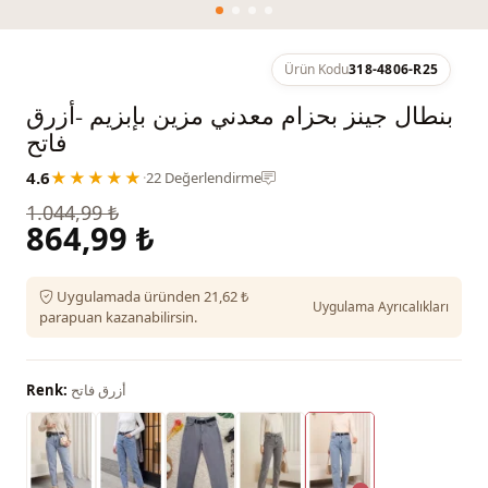
Ürün Kodu
318-4806-R25
بنطال جينز بحزام معدني مزين بإبزيم -أزرق
فاتح
4.6
★★★★★
·
22 Değerlendirme
1.044,99 ₺
864,99 ₺
Uygulamada üründen 21,62 ₺
Uygulama Ayrıcalıkları
parapuan kazanabilirsin.
أزرق فاتح
Renk: