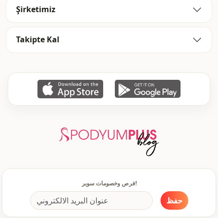
Şirketimiz
قالب عريض
القالب
Ar
طريقة الإغلاق
Takipte Kal
نمط اغلاق مخفي
طريقة الإغلاق
كاحل واسع
كاحل
خصر عالي
الخصر
جيب مزدوج
جيب
يومي
الاستخدام
مكتب
الاستخدام
ملابس منزلية مريحة
الاستخدام
فرص وخصومات سوبر!
سفر
الاستخدام
حفظ