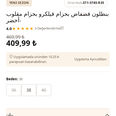
YENI SEZON
Ürün Kodu
371-3765-R35
بنطلون فضفاض بحزام فيلكرو بحزام مقلوب
-أخضر
4.0
★★★★★
·
3 Değerlendirme
469,99 ₺
409,99 ₺
Uygulamada üründen 10,25 ₺
Uygulama Ayrıcalıkları
parapuan kazanabilirsin.
Beden:
38
36
38
40
بيان