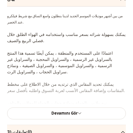
من بين أشهر موديلات الموسم الجديد لدينا بنطلون واسع الساق مع شريط فيلكرو
عند الخصر.
يمكنك بسهولة شرائه بسعر مناسب واستخدامه في الهواء الطلق خلال
فصلي الربيع والصيف.
اعتمادًا على المستخدم والمنطقة ، يمكن أيضًا تسمية هذا المنتج
بالسراويل غير الرسمية ، والسراويل المحجبة ، والسراويل غير
الرسمية ، والسراويل الموسمية ، والسراويل الصيفية ، ونماذج
سراويل الحجاب ، والسراويل الرث.
يمكنك تحديد المقاس الذي ترتديه من خلال الاطلاع على مخطط
المقاسات وإضافة المقاس الأنسب لعربة التسوق واطلبه بأفضل سعر.
نبيع ملابس بالجملة ونماذج حجاب بالجملة للمحلات والمتاجر.
Devamını Gör
لشراء الملابس بالجملة والاطلاع على أسعار الجملة الخاصة ، يكفي أن تصبح عضوًا
في موقعنا وإرسال معلوماتك إلى خط الواتساب 0545695 05 91 للموافقة عليها.
التعليقات (3)