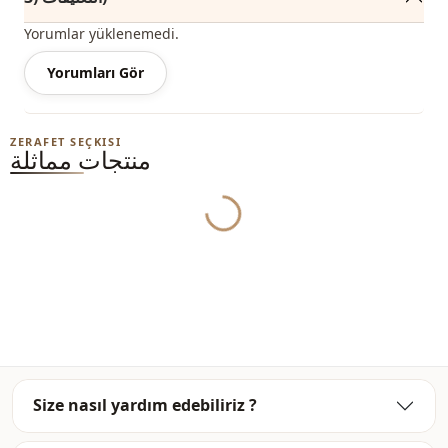
ملحوظة: محتوى المنتج يتكون من سراويل. (البلوزات والأحذية
والحقائب والمجوهرات تستخدم للزينة).
Yorumlar yüklenemedi.
Yorumları Gör
ملاحظة: قد يكون هناك اختلاف في الدرجة اللونية في لون المنتج
بسبب لقطات المفهوم.
الغسيل: يغسل عند 30 درجة.
ZERAFET SEÇKISI
منتجات مماثلة
موسمي
الموسم
Yukleniyor...
كتان
قماش
بنطال
الفئة
كاجوال
الأناقة
رياضي
الأناقة
منسوج
نوع النسيج
Size nasıl yardım edebiliriz ?
رفيع
السماكة